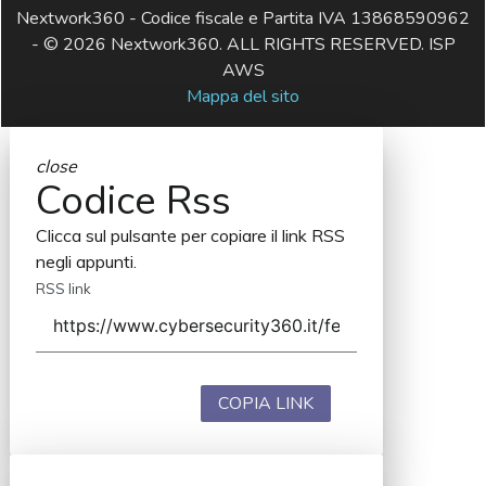
Nextwork360 - Codice fiscale e Partita IVA 13868590962
- © 2026 Nextwork360. ALL RIGHTS RESERVED. ISP
AWS
Mappa del sito
close
Codice Rss
Clicca sul pulsante per copiare il link RSS
negli appunti.
RSS link
COPIA LINK