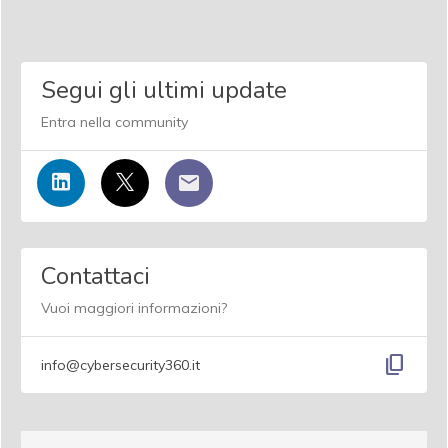
Segui gli ultimi update
Entra nella community
Contattaci
Vuoi maggiori informazioni?
content_copy
info@cybersecurity360.it