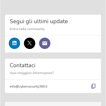
Segui gli ultimi update
Entra nella community
Contattaci
Vuoi maggiori informazioni?
content_copy
info@cybersecurity360.it