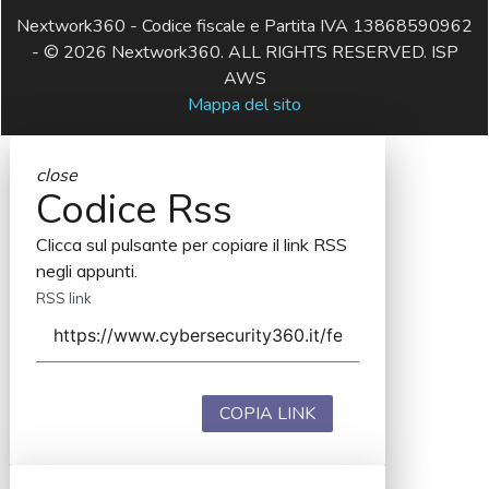
Nextwork360 - Codice fiscale e Partita IVA 13868590962
- © 2026 Nextwork360. ALL RIGHTS RESERVED. ISP
AWS
Mappa del sito
close
Codice Rss
Clicca sul pulsante per copiare il link RSS
negli appunti.
RSS link
COPIA LINK