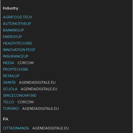
Industry
AGRIFOOD.TECH
AUTOMOTIVEUP
BANKINGUP
ENERGYUP
HEALTHTECH360
INNOVATION POST
INSURANCEUP
MEDIA
CORCOM
PROPTECH360
RETAILUP
SANITÀ
AGENDADIGITALE.EU
SCUOLA
AGENDADIGITALE.EU
SPACECONOMY360
TELCO
CORCOM
TURISMO
AGENDADIGITALE.EU
PA
CITTADINANZA
AGENDADIGITALE.EU