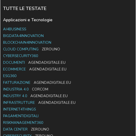
TUTTE LE TESTATE
Applicazioni e Tecnologie
AI4BUSINESS
BIGDATA4INNOVATION
BLOCKCHAIN4INNOVATION
CLOUD COMPUTING
ZEROUNO
CYBERSECURITY360
DOCUMENTI
AGENDADIGITALE.EU
ECOMMERCE
AGENDADIGITALE.EU
ESG360
FATTURAZIONE
AGENDADIGITALE.EU
INDUSTRIA 4.0
CORCOM
INDUSTRY 4.0
AGENDADIGITALE.EU
INFRASTRUTTURE
AGENDADIGITALE.EU
INTERNET4THINGS
PAGAMENTIDIGITALI
RISKMANAGEMENT360
DATA CENTER
ZEROUNO
CYBERSECURITY
ZEROUNO