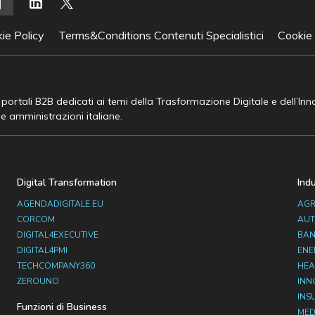
ie Policy
Terms&Conditions Contenuti Specialistici
Cookie
e portali B2B dedicati ai temi della Trasformazione Digitale e dell’In
he amministrazioni italiane.
Digital Transformation
Ind
AGENDADIGITALE.EU
AGR
CORCOM
AUT
DIGITAL4EXECUTIVE
BAN
DIGITAL4PMI
ENE
TECHCOMPANY360
HEA
ZEROUNO
INN
INS
Funzioni di Business
MED