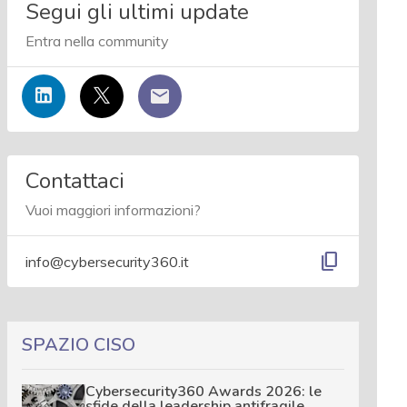
Segui gli ultimi update
Entra nella community
Contattaci
Vuoi maggiori informazioni?
content_copy
info@cybersecurity360.it
SPAZIO CISO
Cybersecurity360 Awards 2026: le
sfide della leadership antifragile