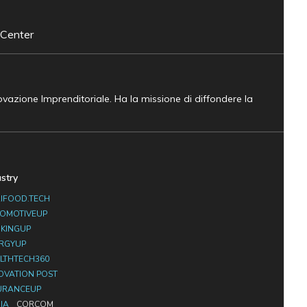
 Center
novazione Imprenditoriale. Ha la missione di diffondere la
ustry
IFOOD.TECH
OMOTIVEUP
KINGUP
RGYUP
LTHTECH360
OVATION POST
URANCEUP
IA
CORCOM