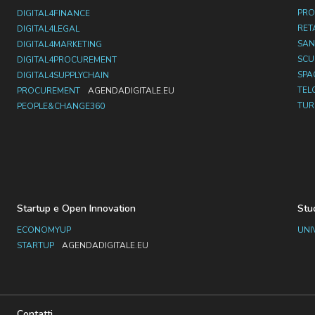
PRO
DIGITAL4FINANCE
RET
DIGITAL4LEGAL
SAN
DIGITAL4MARKETING
SC
DIGITAL4PROCUREMENT
SPA
DIGITAL4SUPPLYCHAIN
TEL
PROCUREMENT
AGENDADIGITALE.EU
TUR
PEOPLE&CHANGE360
Startup e Open Innovation
Stu
ECONOMYUP
UNI
STARTUP
AGENDADIGITALE.EU
Contatti