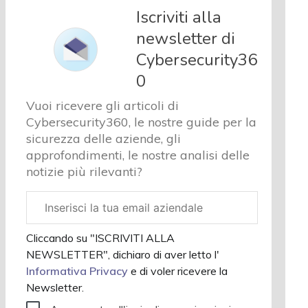
e analisi
Iscriviti alla
Cyber
newsletter di
sicurezza
Cybersecurity36
e privacy
Corsi
0
cybersecurity
Vuoi ricevere gli articoli di
Chi
Cybersecurity360, le nostre guide per la
siamo
sicurezza delle aziende, gli
approfondimenti, le nostre analisi delle
notizie più rilevanti?
Email
aziendale
Cliccando su "ISCRIVITI ALLA
NEWSLETTER", dichiaro di aver letto l'
Informativa Privacy
e di voler ricevere la
Newsletter.