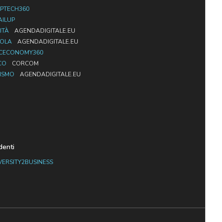
PTECH360
AILUP
ITÀ
AGENDADIGITALE.EU
UOLA
AGENDADIGITALE.EU
CECONOMY360
CO
CORCOM
ISMO
AGENDADIGITALE.EU
denti
VERSITY2BUSINESS