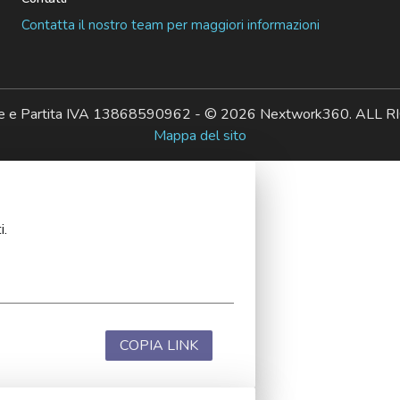
Contatta il nostro team per maggiori informazioni
ale e Partita IVA 13868590962 - © 2026 Nextwork360. AL
Mappa del sito
i.
COPIA LINK