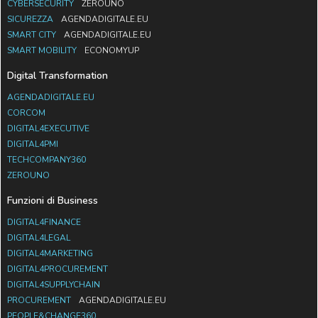
CYBERSECURITY
ZEROUNO
SICUREZZA
AGENDADIGITALE.EU
SMART CITY
AGENDADIGITALE.EU
SMART MOBILITY
ECONOMYUP
Digital Transformation
AGENDADIGITALE.EU
CORCOM
DIGITAL4EXECUTIVE
DIGITAL4PMI
TECHCOMPANY360
ZEROUNO
Funzioni di Business
DIGITAL4FINANCE
DIGITAL4LEGAL
DIGITAL4MARKETING
DIGITAL4PROCUREMENT
DIGITAL4SUPPLYCHAIN
PROCUREMENT
AGENDADIGITALE.EU
PEOPLE&CHANGE360