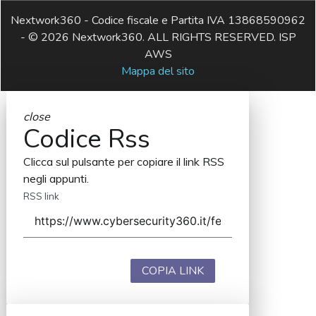
Nextwork360 - Codice fiscale e Partita IVA 13868590962
- © 2026 Nextwork360. ALL RIGHTS RESERVED. ISP
AWS
Mappa del sito
close
Codice Rss
Clicca sul pulsante per copiare il link RSS
negli appunti.
RSS link
COPIA LINK