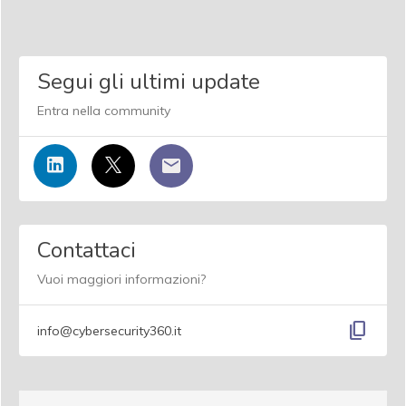
Segui gli ultimi update
Entra nella community
Contattaci
Vuoi maggiori informazioni?
content_copy
info@cybersecurity360.it