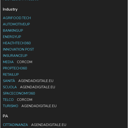
Industry
AGRIFOOD.TECH
AUTOMOTIVEUP
BANKINGUP
ENERGYUP
HEALTHTECH360
INNOVATION POST
INSURANCEUP
MEDIA
CORCOM
PROPTECH360
RETAILUP
SANITÀ
AGENDADIGITALE.EU
SCUOLA
AGENDADIGITALE.EU
SPACECONOMY360
TELCO
CORCOM
TURISMO
AGENDADIGITALE.EU
PA
CITTADINANZA
AGENDADIGITALE.EU