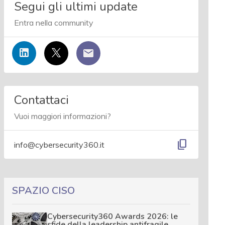
Segui gli ultimi update
Entra nella community
Contattaci
Vuoi maggiori informazioni?
content_copy
info@cybersecurity360.it
SPAZIO CISO
Cybersecurity360 Awards 2026: le
sfide della leadership antifragile