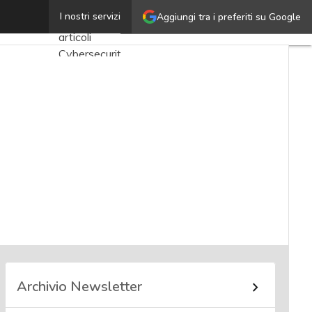
Rob Bolton
I nostri servizi
Aggiungi tra i preferiti su Google
Ultimi
articoli
Cybersecurity
Nazionale
Malware e
attacchi
Norme e
adeguamenti
Soluzioni
aziendali
Cultura
cyber
News,
attualità e
Archivio Newsletter
analisi
Cyber