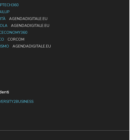
PTECH360
AILUP
ITÀ
AGENDADIGITALE.EU
UOLA
AGENDADIGITALE.EU
CECONOMY360
CO
CORCOM
ISMO
AGENDADIGITALE.EU
denti
VERSITY2BUSINESS