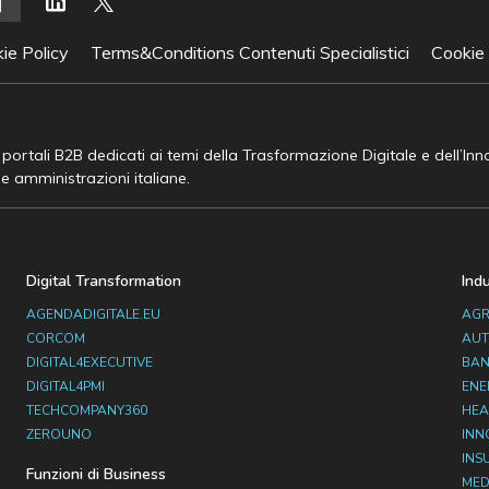
ie Policy
Terms&Conditions Contenuti Specialistici
Cookie
e portali B2B dedicati ai temi della Trasformazione Digitale e dell’In
he amministrazioni italiane.
Digital Transformation
Ind
AGENDADIGITALE.EU
AGR
CORCOM
AUT
DIGITAL4EXECUTIVE
BAN
DIGITAL4PMI
ENE
TECHCOMPANY360
HEA
ZEROUNO
INN
INS
Funzioni di Business
MED