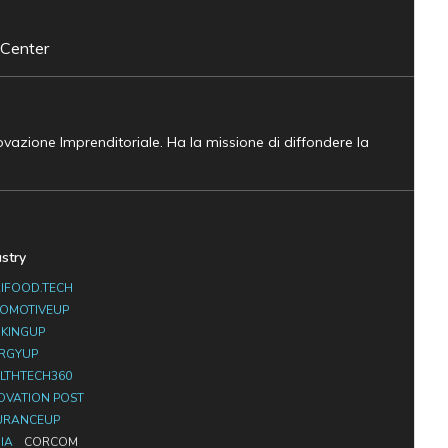
 Center
novazione Imprenditoriale. Ha la missione di diffondere la
ustry
IFOOD.TECH
OMOTIVEUP
KINGUP
RGYUP
LTHTECH360
OVATION POST
URANCEUP
IA
CORCOM