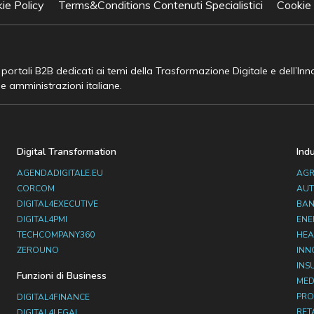
ie Policy
Terms&Conditions Contenuti Specialistici
Cookie
e portali B2B dedicati ai temi della Trasformazione Digitale e dell’In
he amministrazioni italiane.
Digital Transformation
Ind
AGENDADIGITALE.EU
AGR
CORCOM
AUT
DIGITAL4EXECUTIVE
BAN
DIGITAL4PMI
ENE
TECHCOMPANY360
HEA
ZEROUNO
INN
INS
Funzioni di Business
MED
PRO
DIGITAL4FINANCE
RET
DIGITAL4LEGAL