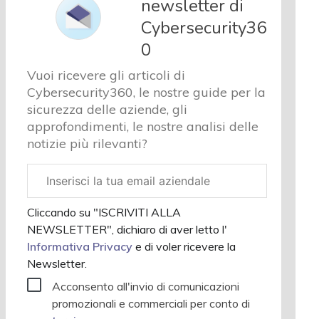
newsletter di
e analisi
Cybersecurity36
Cyber
sicurezza
0
e privacy
Vuoi ricevere gli articoli di
Corsi
Cybersecurity360, le nostre guide per la
cybersecurity
sicurezza delle aziende, gli
Chi
approfondimenti, le nostre analisi delle
siamo
notizie più rilevanti?
Email
aziendale
Cliccando su "ISCRIVITI ALLA
NEWSLETTER", dichiaro di aver letto l'
Informativa Privacy
e di voler ricevere la
Newsletter.
Acconsento all'invio di comunicazioni
promozionali e commerciali per conto di