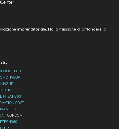
 Center
novazione Imprenditoriale. Ha la missione di diffondere la
ustry
IFOOD.TECH
OMOTIVEUP
KINGUP
RGYUP
LTHTECH360
OVATION POST
URANCEUP
IA
CORCOM
PTECH360
AILUP