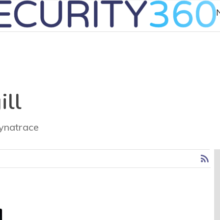
ll
ynatrace