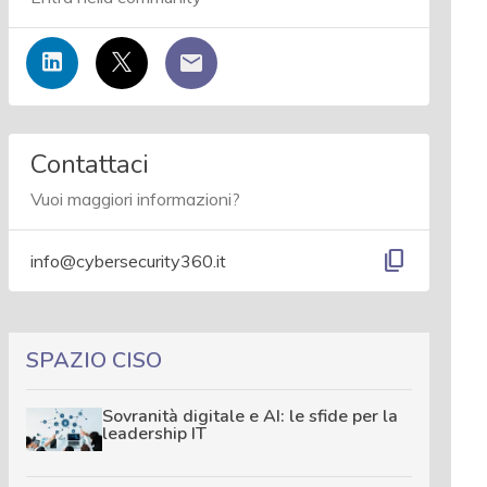
Contattaci
Vuoi maggiori informazioni?
content_copy
info@cybersecurity360.it
SPAZIO CISO
Sovranità digitale e AI: le sfide per la
leadership IT