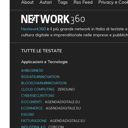
About
Autori
Tags
Rss Feed
Privacy e Cook
Nextwork360
è il più grande network in Italia di testate 
cultura digitale e imprenditoriale nelle imprese e pubblic
TUTTE LE TESTATE
Applicazioni e Tecnologie
AI4BUSINESS
BIGDATA4INNOVATION
BLOCKCHAIN4INNOVATION
CLOUD COMPUTING
ZEROUNO
CYBERSECURITY360
DOCUMENTI
AGENDADIGITALE.EU
ECOMMERCE
AGENDADIGITALE.EU
ESG360
FATTURAZIONE
AGENDADIGITALE.EU
INDUSTRIA 4.0
CORCOM