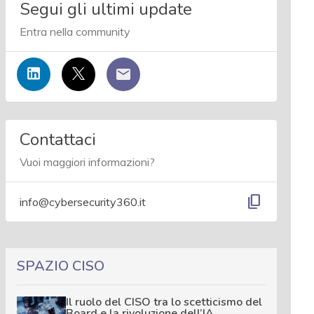
Segui gli ultimi update
Entra nella community
Contattaci
Vuoi maggiori informazioni?
content_copy
info@cybersecurity360.it
SPAZIO CISO
Il ruolo del CISO tra lo scetticismo del
Board e la rivoluzione dell’IA