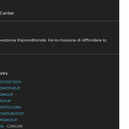
 Center
novazione Imprenditoriale. Ha la missione di diffondere la
ustry
IFOOD.TECH
OMOTIVEUP
KINGUP
RGYUP
LTHTECH360
OVATION POST
URANCEUP
IA
CORCOM