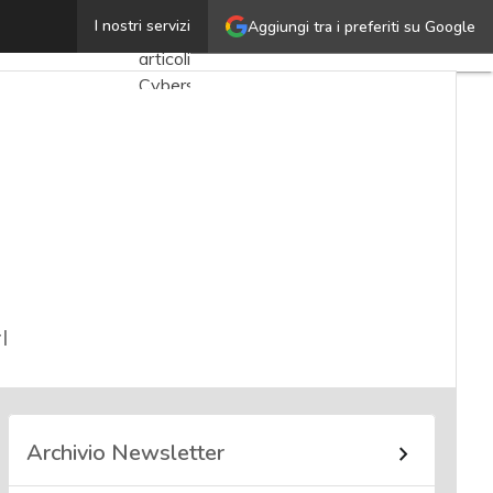
Michela Fragona
I nostri servizi
Aggiungi tra i preferiti su Google
Ultimi
articoli
Cybersecurity
Nazionale
Malware
e
attacchi
Norme e
adeguamenti
l
Soluzioni
aziendali
Cultura
cyber
Archivio Newsletter
News,
attualità