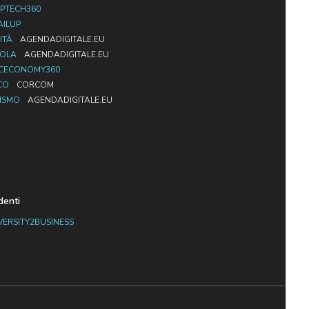
PTECH360
AILUP
ITÀ
AGENDADIGITALE.EU
UOLA
AGENDADIGITALE.EU
CECONOMY360
CO
CORCOM
ISMO
AGENDADIGITALE.EU
denti
VERSITY2BUSINESS