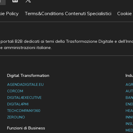
ie Policy
Terms&Conditions Contenuti Specialistici
Cookie
e portali B2B dedicati ai temi della Trasformazione Digitale e dell’In
he amministrazioni italiane.
Digital Transformation
Ind
AGENDADIGITALE.EU
AGR
CORCOM
AUT
DIGITAL4EXECUTIVE
BAN
DIGITAL4PMI
ENE
TECHCOMPANY360
HEA
ZEROUNO
INN
INS
Funzioni di Business
MED