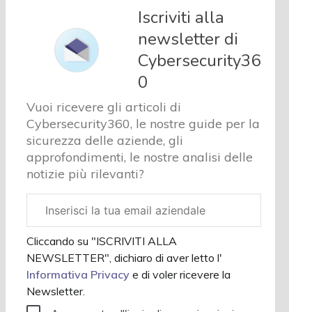
e analisi
Iscriviti alla
Cyber
newsletter di
sicurezza
Cybersecurity36
e privacy
Corsi
0
cybersecurity
Vuoi ricevere gli articoli di
Chi
Cybersecurity360, le nostre guide per la
siamo
sicurezza delle aziende, gli
approfondimenti, le nostre analisi delle
notizie più rilevanti?
Email
aziendale
Cliccando su "ISCRIVITI ALLA
NEWSLETTER", dichiaro di aver letto l'
Informativa Privacy
e di voler ricevere la
Newsletter.