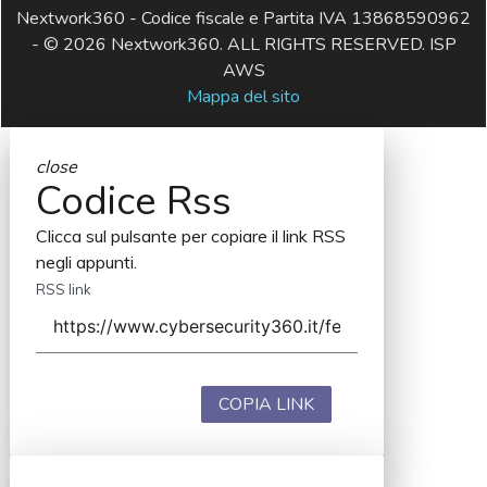
Nextwork360 - Codice fiscale e Partita IVA 13868590962
- © 2026 Nextwork360. ALL RIGHTS RESERVED. ISP
AWS
Mappa del sito
close
Codice Rss
Clicca sul pulsante per copiare il link RSS
negli appunti.
RSS link
COPIA LINK