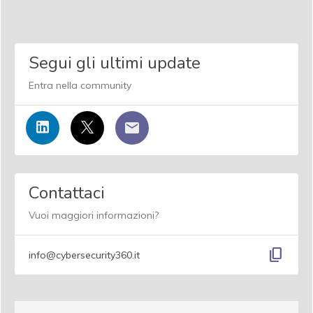
Segui gli ultimi update
Entra nella community
Contattaci
Vuoi maggiori informazioni?
content_copy
info@cybersecurity360.it