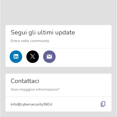
Segui gli ultimi update
Entra nella community
Contattaci
Vuoi maggiori informazioni?
content_copy
info@cybersecurity360.it