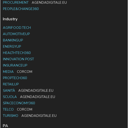
PROCUREMENT
AGENDADIGITALE.EU
PEOPLE&CHANGE360
Industry
AGRIFOOD.TECH
AUTOMOTIVEUP
BANKINGUP
ENERGYUP
HEALTHTECH360
INNOVATION POST
INSURANCEUP
MEDIA
CORCOM
PROPTECH360
RETAILUP
SANITÀ
AGENDADIGITALE.EU
SCUOLA
AGENDADIGITALE.EU
SPACECONOMY360
TELCO
CORCOM
TURISMO
AGENDADIGITALE.EU
PA