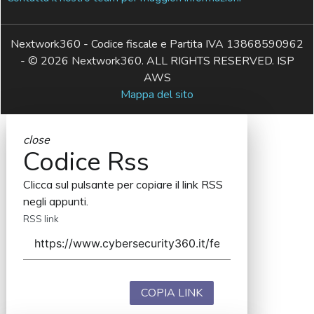
Nextwork360 - Codice fiscale e Partita IVA 13868590962
- © 2026 Nextwork360. ALL RIGHTS RESERVED. ISP
AWS
Mappa del sito
close
Codice Rss
Clicca sul pulsante per copiare il link RSS
negli appunti.
RSS link
COPIA LINK