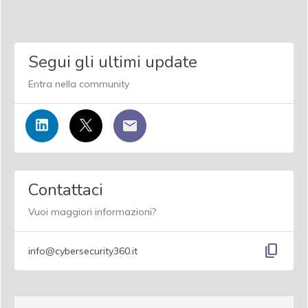
Segui gli ultimi update
Entra nella community
Contattaci
Vuoi maggiori informazioni?
content_copy
info@cybersecurity360.it