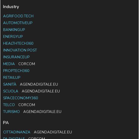
Industry
AGRIFOOD.TECH
AUTOMOTIVEUP
BANKINGUP
ENERGYUP
HEALTHTECH360
INNOVATION POST
INSURANCEUP
MEDIA
CORCOM
PROPTECH360
RETAILUP
SANITÀ
AGENDADIGITALE.EU
SCUOLA
AGENDADIGITALE.EU
SPACECONOMY360
TELCO
CORCOM
TURISMO
AGENDADIGITALE.EU
PA
CITTADINANZA
AGENDADIGITALE.EU