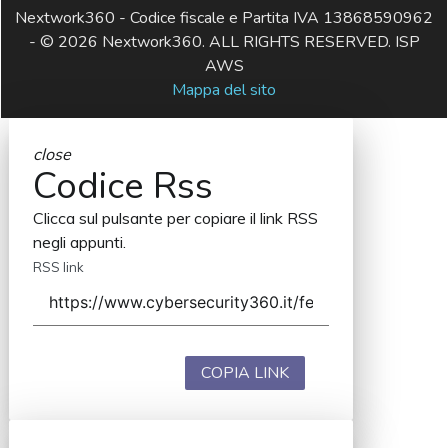
Nextwork360 - Codice fiscale e Partita IVA 13868590962
- © 2026 Nextwork360. ALL RIGHTS RESERVED. ISP
AWS
Mappa del sito
close
Codice Rss
Clicca sul pulsante per copiare il link RSS
negli appunti.
RSS link
COPIA LINK