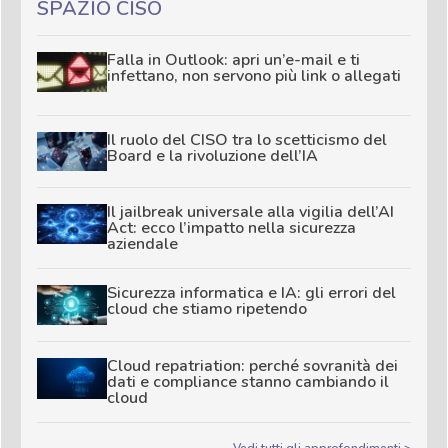
SPAZIO CISO
Falla in Outlook: apri un’e-mail e ti
infettano, non servono più link o allegati
Il ruolo del CISO tra lo scetticismo del
Board e la rivoluzione dell’IA
Il jailbreak universale alla vigilia dell’AI
Act: ecco l’impatto nella sicurezza
aziendale
Sicurezza informatica e IA: gli errori del
cloud che stiamo ripetendo
Cloud repatriation: perché sovranità dei
dati e compliance stanno cambiando il
cloud
Vedi tutti gli approfondimenti >