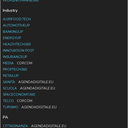
PEOPLE&CHANGE360
Industry
AGRIFOOD.TECH
AUTOMOTIVEUP
BANKINGUP
ENERGYUP
HEALTHTECH360
INNOVATION POST
INSURANCEUP
MEDIA
CORCOM
PROPTECH360
RETAILUP
SANITÀ
AGENDADIGITALE.EU
SCUOLA
AGENDADIGITALE.EU
SPACECONOMY360
TELCO
CORCOM
TURISMO
AGENDADIGITALE.EU
PA
CITTADINANZA
AGENDADIGITALE.EU