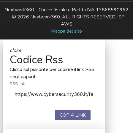
Nextwork360 - Codice fiscale e Partita IVA 13868590962
- © 2026 Nextwork360. ALL RIGHTS RESERVED. ISP
AWS
Mappa del sito
close
Codice Rss
Clicca sul pulsante per copiare il link RSS
negli appunti.
RSS link
COPIA LINK