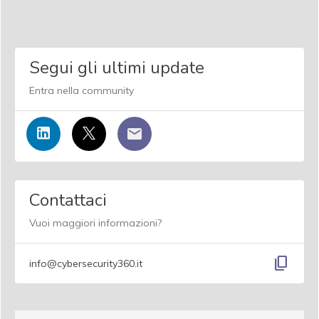
Segui gli ultimi update
Entra nella community
Contattaci
Vuoi maggiori informazioni?
content_copy
info@cybersecurity360.it