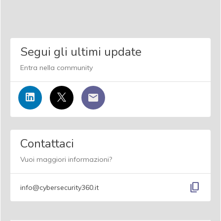
Segui gli ultimi update
Entra nella community
Contattaci
Vuoi maggiori informazioni?
content_copy
info@cybersecurity360.it