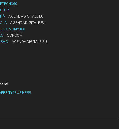
PTECH360
AILUP
ITÀ
AGENDADIGITALE.EU
UOLA
AGENDADIGITALE.EU
CECONOMY360
CO
CORCOM
ISMO
AGENDADIGITALE.EU
denti
VERSITY2BUSINESS