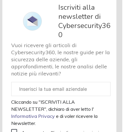
e analisi
Iscriviti alla
Cyber
newsletter di
sicurezza
Cybersecurity36
e privacy
Corsi
0
cybersecurity
Vuoi ricevere gli articoli di
Chi
Cybersecurity360, le nostre guide per la
siamo
sicurezza delle aziende, gli
approfondimenti, le nostre analisi delle
notizie più rilevanti?
Email
aziendale
Cliccando su "ISCRIVITI ALLA
NEWSLETTER", dichiaro di aver letto l'
Informativa Privacy
e di voler ricevere la
Newsletter.