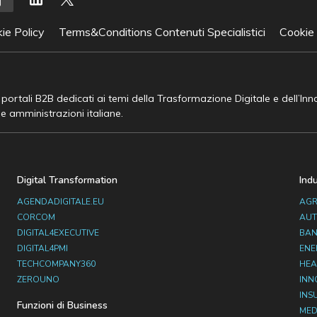
ie Policy
Terms&Conditions Contenuti Specialistici
Cookie
e portali B2B dedicati ai temi della Trasformazione Digitale e dell’In
he amministrazioni italiane.
Digital Transformation
Ind
AGENDADIGITALE.EU
AGR
CORCOM
AUT
DIGITAL4EXECUTIVE
BAN
DIGITAL4PMI
ENE
TECHCOMPANY360
HEA
ZEROUNO
INN
INS
Funzioni di Business
MED