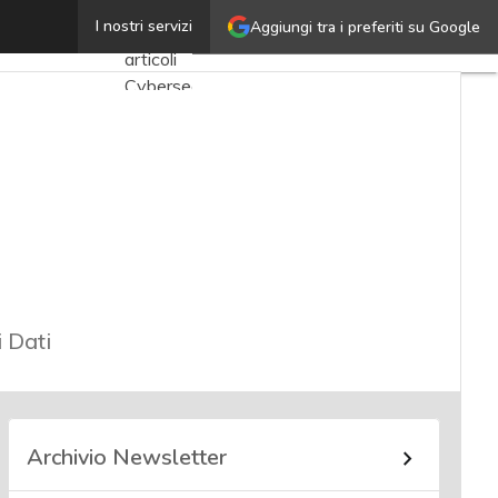
Luca Bolognini
I nostri servizi
Aggiungi tra i preferiti su Google
Ultimi
articoli
Cybersecurity
Nazionale
Malware
e
attacchi
Norme e
adeguamenti
i Dati
Soluzioni
aziendali
Cultura
cyber
Archivio Newsletter
News,
attualità