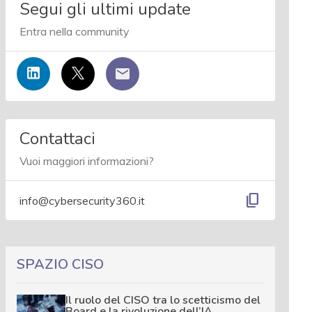
Segui gli ultimi update
Entra nella community
Contattaci
Vuoi maggiori informazioni?
content_copy
info@cybersecurity360.it
SPAZIO CISO
Il ruolo del CISO tra lo scetticismo del
Board e la rivoluzione dell’IA