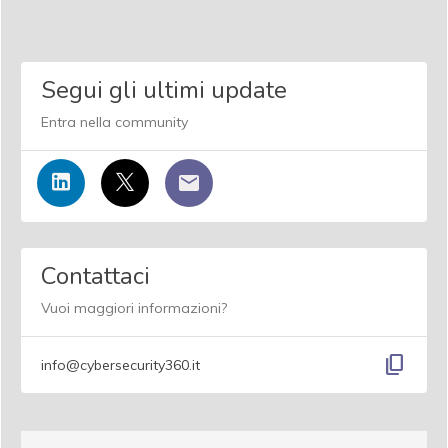
Segui gli ultimi update
Entra nella community
Contattaci
Vuoi maggiori informazioni?
content_copy
info@cybersecurity360.it