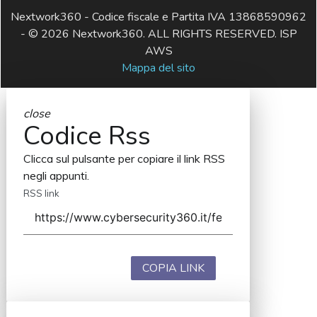
Nextwork360 - Codice fiscale e Partita IVA 13868590962
- © 2026 Nextwork360. ALL RIGHTS RESERVED. ISP
AWS
Mappa del sito
close
Codice Rss
Clicca sul pulsante per copiare il link RSS
negli appunti.
RSS link
COPIA LINK