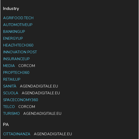
Industry
AGRIFOOD.TECH
AUTOMOTIVEUP
BANKINGUP
ENERGYUP
HEALTHTECH360
INNOVATION POST
INSURANCEUP
MEDIA
CORCOM
PROPTECH360
RETAILUP
SANITÀ
AGENDADIGITALE.EU
SCUOLA
AGENDADIGITALE.EU
SPACECONOMY360
TELCO
CORCOM
TURISMO
AGENDADIGITALE.EU
PA
CITTADINANZA
AGENDADIGITALE.EU