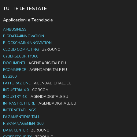
TUTTE LE TESTATE
Applicazioni e Tecnologie
AI4BUSINESS
BIGDATA4INNOVATION
BLOCKCHAIN4INNOVATION
CLOUD COMPUTING
ZEROUNO
CYBERSECURITY360
DOCUMENTI
AGENDADIGITALE.EU
ECOMMERCE
AGENDADIGITALE.EU
ESG360
FATTURAZIONE
AGENDADIGITALE.EU
INDUSTRIA 4.0
CORCOM
INDUSTRY 4.0
AGENDADIGITALE.EU
INFRASTRUTTURE
AGENDADIGITALE.EU
INTERNET4THINGS
PAGAMENTIDIGITALI
RISKMANAGEMENT360
DATA CENTER
ZEROUNO
CYBERSECURITY
ZEROUNO