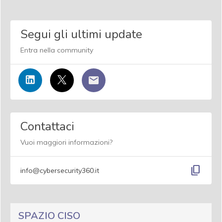
Segui gli ultimi update
Entra nella community
Contattaci
Vuoi maggiori informazioni?
content_copy
info@cybersecurity360.it
SPAZIO CISO