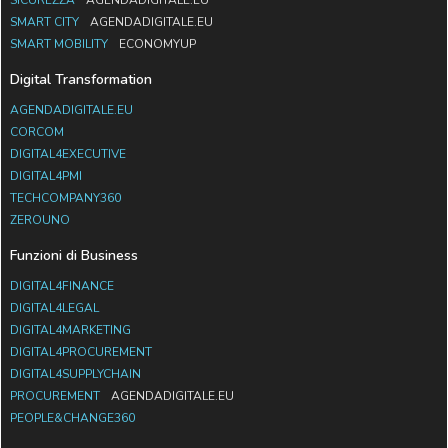
SICUREZZA
AGENDADIGITALE.EU
SMART CITY
AGENDADIGITALE.EU
SMART MOBILITY
ECONOMYUP
Digital Transformation
AGENDADIGITALE.EU
CORCOM
DIGITAL4EXECUTIVE
DIGITAL4PMI
TECHCOMPANY360
ZEROUNO
Funzioni di Business
DIGITAL4FINANCE
DIGITAL4LEGAL
DIGITAL4MARKETING
DIGITAL4PROCUREMENT
DIGITAL4SUPPLYCHAIN
PROCUREMENT
AGENDADIGITALE.EU
PEOPLE&CHANGE360