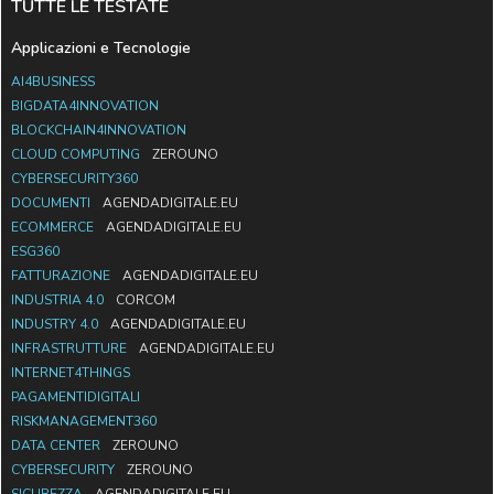
TUTTE LE TESTATE
Applicazioni e Tecnologie
AI4BUSINESS
BIGDATA4INNOVATION
BLOCKCHAIN4INNOVATION
CLOUD COMPUTING
ZEROUNO
CYBERSECURITY360
DOCUMENTI
AGENDADIGITALE.EU
ECOMMERCE
AGENDADIGITALE.EU
ESG360
FATTURAZIONE
AGENDADIGITALE.EU
INDUSTRIA 4.0
CORCOM
INDUSTRY 4.0
AGENDADIGITALE.EU
INFRASTRUTTURE
AGENDADIGITALE.EU
INTERNET4THINGS
PAGAMENTIDIGITALI
RISKMANAGEMENT360
DATA CENTER
ZEROUNO
CYBERSECURITY
ZEROUNO