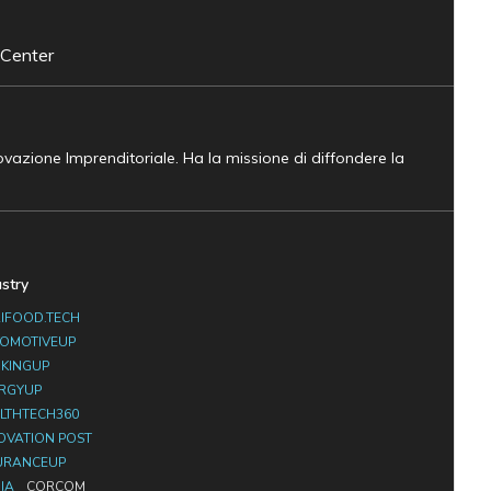
 Center
novazione Imprenditoriale. Ha la missione di diffondere la
ustry
IFOOD.TECH
OMOTIVEUP
KINGUP
RGYUP
LTHTECH360
OVATION POST
URANCEUP
IA
CORCOM