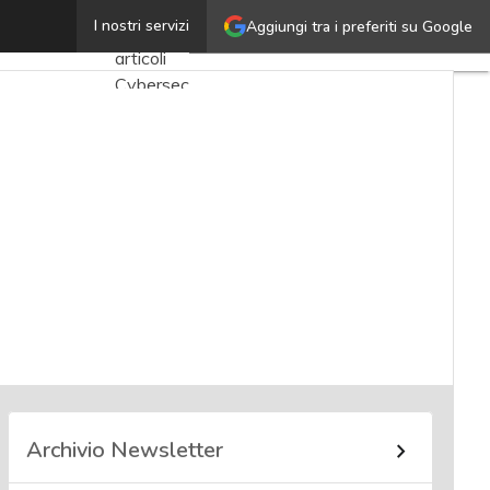
Giorgio Fusari
I nostri servizi
Aggiungi tra i preferiti su Google
Ultimi
articoli
Cybersecurity
Nazionale
Malware
e
attacchi
Norme e
adeguamenti
Soluzioni
aziendali
Cultura
cyber
Archivio Newsletter
News,
attualità