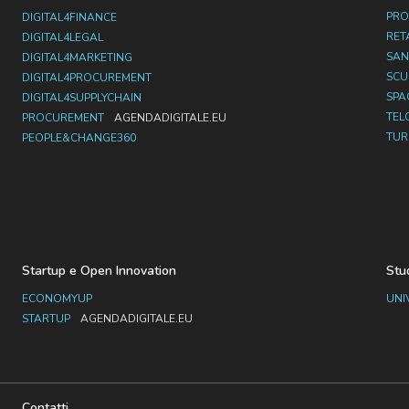
PRO
DIGITAL4FINANCE
RET
DIGITAL4LEGAL
SAN
DIGITAL4MARKETING
SC
DIGITAL4PROCUREMENT
SPA
DIGITAL4SUPPLYCHAIN
TEL
PROCUREMENT
AGENDADIGITALE.EU
TUR
PEOPLE&CHANGE360
Startup e Open Innovation
Stu
ECONOMYUP
UNI
STARTUP
AGENDADIGITALE.EU
Contatti