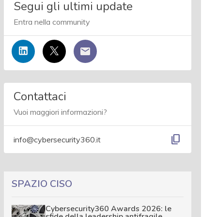
Segui gli ultimi update
Entra nella community
Contattaci
Vuoi maggiori informazioni?
content_copy
info@cybersecurity360.it
SPAZIO CISO
Cybersecurity360 Awards 2026: le
sfide della leadership antifragile