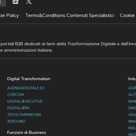
ie Policy
Terms&Conditions Contenuti Specialistici
Cookie
e portali B2B dedicati ai temi della Trasformazione Digitale e dell’In
he amministrazioni italiane.
Digital Transformation
Ind
AGENDADIGITALE.EU
AGR
CORCOM
AUT
DIGITAL4EXECUTIVE
BAN
DIGITAL4PMI
ENE
TECHCOMPANY360
HEA
ZEROUNO
INN
INS
Funzioni di Business
MED