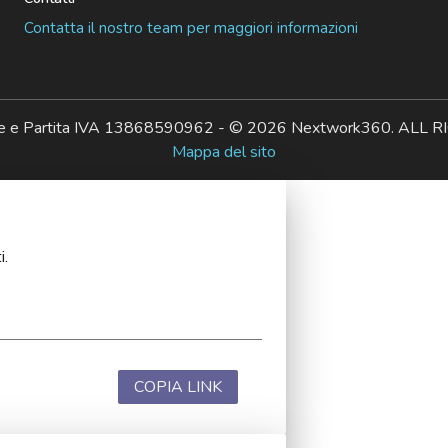
Contatta il nostro team per maggiori informazioni
ale e Partita IVA 13868590962 - © 2026 Nextwork360. AL
Mappa del sito
i.
COPIA LINK