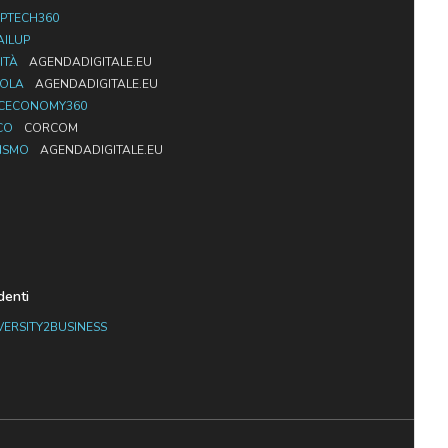
PTECH360
AILUP
ITÀ
AGENDADIGITALE.EU
UOLA
AGENDADIGITALE.EU
CECONOMY360
CO
CORCOM
ISMO
AGENDADIGITALE.EU
denti
VERSITY2BUSINESS