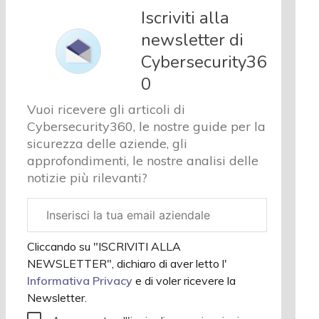
e analisi
Iscriviti alla
Cyber
newsletter di
sicurezza
Cybersecurity36
e privacy
Corsi
0
cybersecurity
Vuoi ricevere gli articoli di
Chi
Cybersecurity360, le nostre guide per la
siamo
sicurezza delle aziende, gli
approfondimenti, le nostre analisi delle
notizie più rilevanti?
Email
aziendale
Cliccando su "ISCRIVITI ALLA
NEWSLETTER", dichiaro di aver letto l'
Informativa Privacy
e di voler ricevere la
Newsletter.