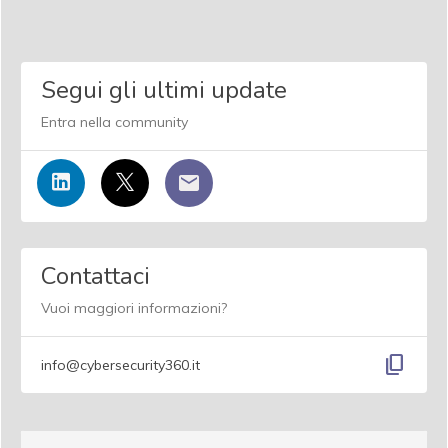
Segui gli ultimi update
Entra nella community
Contattaci
Vuoi maggiori informazioni?
content_copy
info@cybersecurity360.it