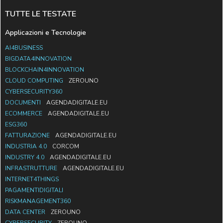
TUTTE LE TESTATE
Applicazioni e Tecnologie
AI4BUSINESS
BIGDATA4INNOVATION
BLOCKCHAIN4INNOVATION
CLOUD COMPUTING
ZEROUNO
CYBERSECURITY360
DOCUMENTI
AGENDADIGITALE.EU
ECOMMERCE
AGENDADIGITALE.EU
ESG360
FATTURAZIONE
AGENDADIGITALE.EU
INDUSTRIA 4.0
CORCOM
INDUSTRY 4.0
AGENDADIGITALE.EU
INFRASTRUTTURE
AGENDADIGITALE.EU
INTERNET4THINGS
PAGAMENTIDIGITALI
RISKMANAGEMENT360
DATA CENTER
ZEROUNO
CYBERSECURITY
ZEROUNO