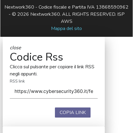
Nextwork360 - Codice fiscale e Partita IVA 13868590962
- © 2026 Nextwork360. ALL RIGHTS RESERVED. ISP
AWS
Mappa del sito
close
Codice Rss
Clicca sul pulsante per copiare il link RSS
negli appunti.
RSS link
COPIA LINK