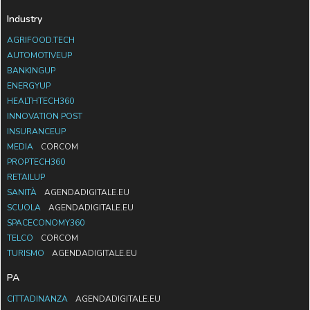
Industry
AGRIFOOD.TECH
AUTOMOTIVEUP
BANKINGUP
ENERGYUP
HEALTHTECH360
INNOVATION POST
INSURANCEUP
MEDIA
CORCOM
PROPTECH360
RETAILUP
SANITÀ
AGENDADIGITALE.EU
SCUOLA
AGENDADIGITALE.EU
SPACECONOMY360
TELCO
CORCOM
TURISMO
AGENDADIGITALE.EU
PA
CITTADINANZA
AGENDADIGITALE.EU