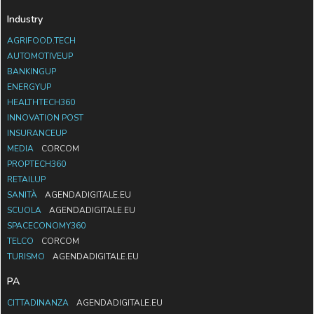
Industry
AGRIFOOD.TECH
AUTOMOTIVEUP
BANKINGUP
ENERGYUP
HEALTHTECH360
INNOVATION POST
INSURANCEUP
MEDIA
CORCOM
PROPTECH360
RETAILUP
SANITÀ
AGENDADIGITALE.EU
SCUOLA
AGENDADIGITALE.EU
SPACECONOMY360
TELCO
CORCOM
TURISMO
AGENDADIGITALE.EU
PA
CITTADINANZA
AGENDADIGITALE.EU