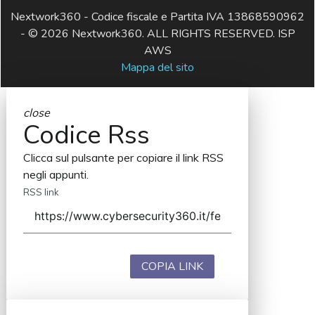
Nextwork360 - Codice fiscale e Partita IVA 13868590962
- © 2026 Nextwork360. ALL RIGHTS RESERVED. ISP
AWS
Mappa del sito
close
Codice Rss
Clicca sul pulsante per copiare il link RSS
negli appunti.
RSS link
COPIA LINK