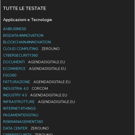
TUTTE LE TESTATE
Applicazioni e Tecnologie
AI4BUSINESS
BIGDATA4INNOVATION
BLOCKCHAIN4INNOVATION
CLOUD COMPUTING
ZEROUNO
CYBERSECURITY360
DOCUMENTI
AGENDADIGITALE.EU
ECOMMERCE
AGENDADIGITALE.EU
ESG360
FATTURAZIONE
AGENDADIGITALE.EU
INDUSTRIA 4.0
CORCOM
INDUSTRY 4.0
AGENDADIGITALE.EU
INFRASTRUTTURE
AGENDADIGITALE.EU
INTERNET4THINGS
PAGAMENTIDIGITALI
RISKMANAGEMENT360
DATA CENTER
ZEROUNO
CYBERSECURITY
ZEROUNO