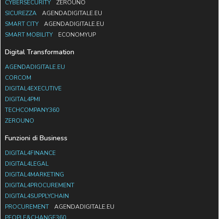
CYBERSECURITY
ZEROUNO
SICUREZZA
AGENDADIGITALE.EU
SMART CITY
AGENDADIGITALE.EU
SMART MOBILITY
ECONOMYUP
Digital Transformation
AGENDADIGITALE.EU
CORCOM
DIGITAL4EXECUTIVE
DIGITAL4PMI
TECHCOMPANY360
ZEROUNO
Funzioni di Business
DIGITAL4FINANCE
DIGITAL4LEGAL
DIGITAL4MARKETING
DIGITAL4PROCUREMENT
DIGITAL4SUPPLYCHAIN
PROCUREMENT
AGENDADIGITALE.EU
PEOPLE&CHANGE360