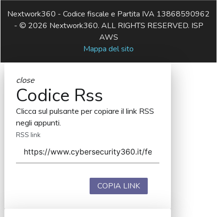
Nextwork360 - Codice fiscale e Partita IVA 13868590962
- © 2026 Nextwork360. ALL RIGHTS RESERVED. ISP
AWS
Mappa del sito
close
Codice Rss
Clicca sul pulsante per copiare il link RSS
negli appunti.
RSS link
COPIA LINK