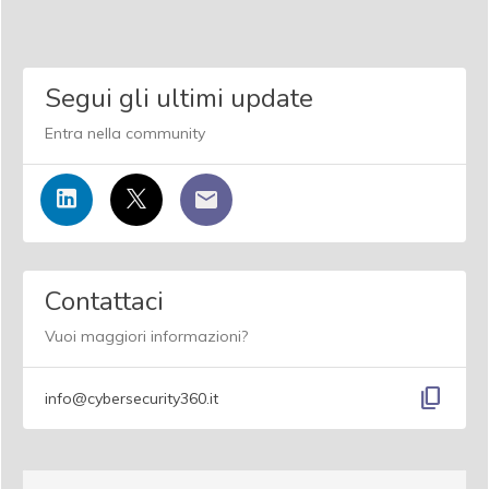
Segui gli ultimi update
Entra nella community
Contattaci
Vuoi maggiori informazioni?
content_copy
info@cybersecurity360.it