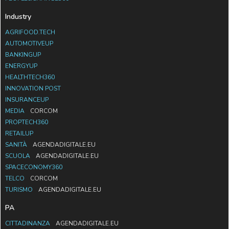
Industry
AGRIFOOD.TECH
AUTOMOTIVEUP
BANKINGUP
ENERGYUP
HEALTHTECH360
INNOVATION POST
INSURANCEUP
MEDIA
CORCOM
PROPTECH360
RETAILUP
SANITÀ
AGENDADIGITALE.EU
SCUOLA
AGENDADIGITALE.EU
SPACECONOMY360
TELCO
CORCOM
TURISMO
AGENDADIGITALE.EU
PA
CITTADINANZA
AGENDADIGITALE.EU