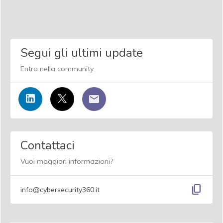
Segui gli ultimi update
Entra nella community
Contattaci
Vuoi maggiori informazioni?
content_copy
info@cybersecurity360.it