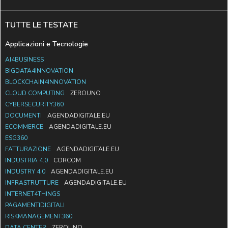
TUTTE LE TESTATE
Applicazioni e Tecnologie
AI4BUSINESS
BIGDATA4INNOVATION
BLOCKCHAIN4INNOVATION
CLOUD COMPUTING
ZEROUNO
CYBERSECURITY360
DOCUMENTI
AGENDADIGITALE.EU
ECOMMERCE
AGENDADIGITALE.EU
ESG360
FATTURAZIONE
AGENDADIGITALE.EU
INDUSTRIA 4.0
CORCOM
INDUSTRY 4.0
AGENDADIGITALE.EU
INFRASTRUTTURE
AGENDADIGITALE.EU
INTERNET4THINGS
PAGAMENTIDIGITALI
RISKMANAGEMENT360
DATA CENTER
ZEROUNO