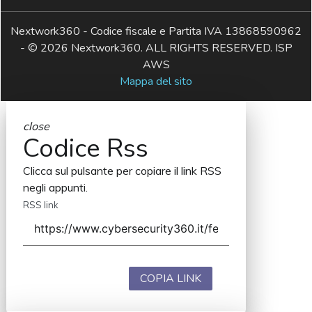
Nextwork360 - Codice fiscale e Partita IVA 13868590962
- © 2026 Nextwork360. ALL RIGHTS RESERVED. ISP
AWS
Mappa del sito
close
Codice Rss
Clicca sul pulsante per copiare il link RSS
negli appunti.
RSS link
COPIA LINK