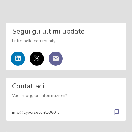
Segui gli ultimi update
Entra nella community
Contattaci
Vuoi maggiori informazioni?
content_copy
info@cybersecurity360.it