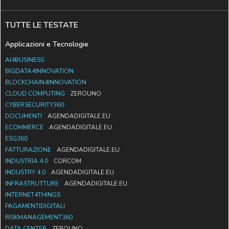
TUTTE LE TESTATE
Applicazioni e Tecnologie
AI4BUSINESS
BIGDATA4INNOVATION
BLOCKCHAIN4INNOVATION
CLOUD COMPUTING
ZEROUNO
CYBERSECURITY360
DOCUMENTI
AGENDADIGITALE.EU
ECOMMERCE
AGENDADIGITALE.EU
ESG360
FATTURAZIONE
AGENDADIGITALE.EU
INDUSTRIA 4.0
CORCOM
INDUSTRY 4.0
AGENDADIGITALE.EU
INFRASTRUTTURE
AGENDADIGITALE.EU
INTERNET4THINGS
PAGAMENTIDIGITALI
RISKMANAGEMENT360
DATA CENTER
ZEROUNO