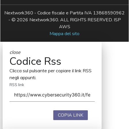
Nextwork360 - Codice fiscale e Partita IVA 13868590962
- © 2026 Nextwork360. ALL RIGHTS RESERVED. ISP
AWS
Mappa del sito
close
Codice Rss
Clicca sul pulsante per copiare il link RSS
negli appunti.
RSS link
COPIA LINK