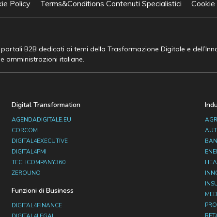
ie Policy
Terms&Conditions Contenuti Specialistici
Cookie
e portali B2B dedicati ai temi della Trasformazione Digitale e dell’In
he amministrazioni italiane.
Digital Transformation
Ind
AGENDADIGITALE.EU
AGR
CORCOM
AUT
DIGITAL4EXECUTIVE
BAN
DIGITAL4PMI
ENE
TECHCOMPANY360
HEA
ZEROUNO
INN
INS
Funzioni di Business
MED
PRO
DIGITAL4FINANCE
RET
DIGITAL4LEGAL