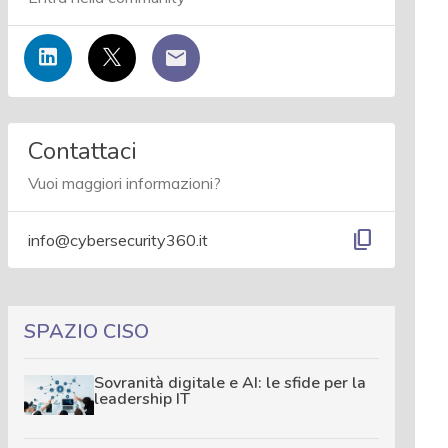
Contattaci
Vuoi maggiori informazioni?
content_copy
info@cybersecurity360.it
SPAZIO CISO
Sovranità digitale e AI: le sfide per la
leadership IT