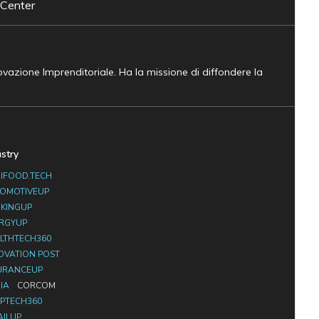
 Center
novazione Imprenditoriale. Ha la missione di diffondere la
ustry
IFOOD.TECH
OMOTIVEUP
KINGUP
RGYUP
LTHTECH360
OVATION POST
URANCEUP
IA
CORCOM
PTECH360
AILUP