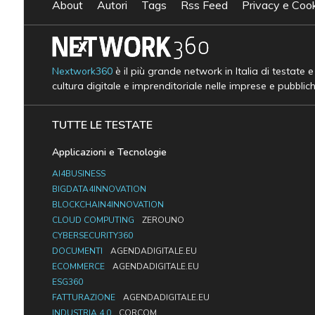
About
Autori
Tags
Rss Feed
Privacy e Cook
Nextwork360
è il più grande network in Italia di testate 
cultura digitale e imprenditoriale nelle imprese e pubblic
TUTTE LE TESTATE
Applicazioni e Tecnologie
AI4BUSINESS
BIGDATA4INNOVATION
BLOCKCHAIN4INNOVATION
CLOUD COMPUTING
ZEROUNO
CYBERSECURITY360
DOCUMENTI
AGENDADIGITALE.EU
ECOMMERCE
AGENDADIGITALE.EU
ESG360
FATTURAZIONE
AGENDADIGITALE.EU
INDUSTRIA 4.0
CORCOM