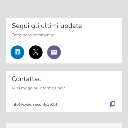
Segui gli ultimi update
Entra nella community
Contattaci
Vuoi maggiori informazioni?
content_copy
info@cybersecurity360.it