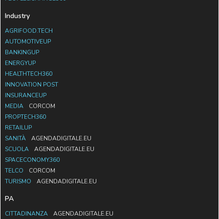
Industry
AGRIFOOD.TECH
AUTOMOTIVEUP
BANKINGUP
ENERGYUP
HEALTHTECH360
INNOVATION POST
INSURANCEUP
MEDIA
CORCOM
PROPTECH360
RETAILUP
SANITÀ
AGENDADIGITALE.EU
SCUOLA
AGENDADIGITALE.EU
SPACECONOMY360
TELCO
CORCOM
TURISMO
AGENDADIGITALE.EU
PA
CITTADINANZA
AGENDADIGITALE.EU