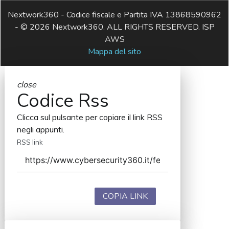
Nextwork360 - Codice fiscale e Partita IVA 13868590962
- © 2026 Nextwork360. ALL RIGHTS RESERVED. ISP
AWS
Mappa del sito
close
Codice Rss
Clicca sul pulsante per copiare il link RSS
negli appunti.
RSS link
COPIA LINK