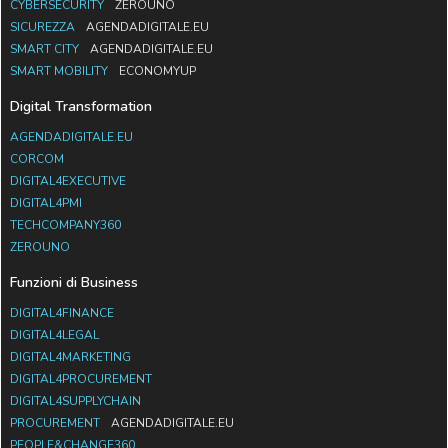
CYBERSECURITY
ZEROUNO
SICUREZZA
AGENDADIGITALE.EU
SMART CITY
AGENDADIGITALE.EU
SMART MOBILITY
ECONOMYUP
Digital Transformation
AGENDADIGITALE.EU
CORCOM
DIGITAL4EXECUTIVE
DIGITAL4PMI
TECHCOMPANY360
ZEROUNO
Funzioni di Business
DIGITAL4FINANCE
DIGITAL4LEGAL
DIGITAL4MARKETING
DIGITAL4PROCUREMENT
DIGITAL4SUPPLYCHAIN
PROCUREMENT
AGENDADIGITALE.EU
PEOPLE&CHANGE360