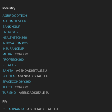
Industry
AGRIFOOD.TECH
AUTOMOTIVEUP
BANKINGUP
ENERGYUP
HEALTHTECH360
INNOVATION POST
INSURANCEUP
MEDIA
CORCOM
PROPTECH360
RETAILUP
SANITÀ
AGENDADIGITALE.EU
SCUOLA
AGENDADIGITALE.EU
SPACECONOMY360
TELCO
CORCOM
TURISMO
AGENDADIGITALE.EU
PA
CITTADINANZA
AGENDADIGITALE.EU