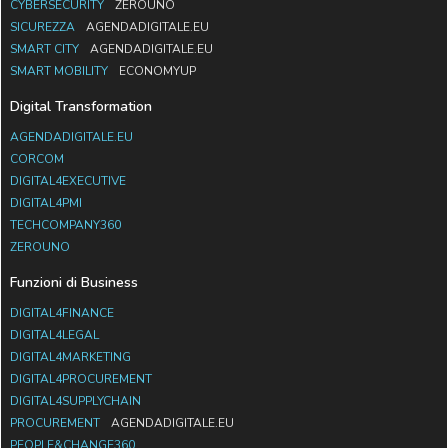
CYBERSECURITY
ZEROUNO
SICUREZZA
AGENDADIGITALE.EU
SMART CITY
AGENDADIGITALE.EU
SMART MOBILITY
ECONOMYUP
Digital Transformation
AGENDADIGITALE.EU
CORCOM
DIGITAL4EXECUTIVE
DIGITAL4PMI
TECHCOMPANY360
ZEROUNO
Funzioni di Business
DIGITAL4FINANCE
DIGITAL4LEGAL
DIGITAL4MARKETING
DIGITAL4PROCUREMENT
DIGITAL4SUPPLYCHAIN
PROCUREMENT
AGENDADIGITALE.EU
PEOPLE&CHANGE360