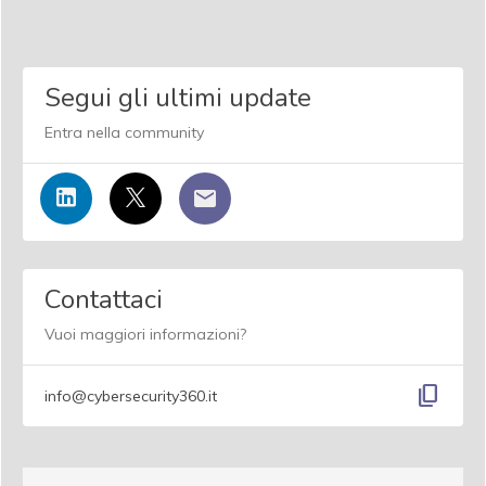
Segui gli ultimi update
Entra nella community
Contattaci
Vuoi maggiori informazioni?
content_copy
info@cybersecurity360.it