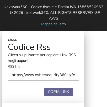
Nextwork360 - Codice fiscale e Partita IVA 13868590962
- © 2026 Nextwork360. ALL RIGHTS RESERVED. ISP
AWS
Mappa del sito
close
Codice Rss
Clicca sul pulsante per copiare il link RSS
negli appunti.
RSS link
COPIA LINK