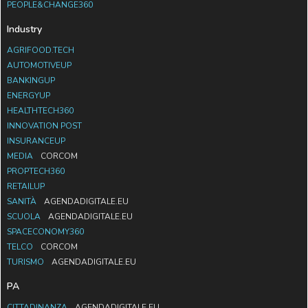
PEOPLE&CHANGE360
Industry
AGRIFOOD.TECH
AUTOMOTIVEUP
BANKINGUP
ENERGYUP
HEALTHTECH360
INNOVATION POST
INSURANCEUP
MEDIA
CORCOM
PROPTECH360
RETAILUP
SANITÀ
AGENDADIGITALE.EU
SCUOLA
AGENDADIGITALE.EU
SPACECONOMY360
TELCO
CORCOM
TURISMO
AGENDADIGITALE.EU
PA
CITTADINANZA
AGENDADIGITALE.EU