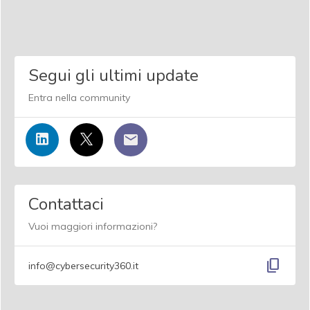
Segui gli ultimi update
Entra nella community
Contattaci
Vuoi maggiori informazioni?
content_copy
info@cybersecurity360.it