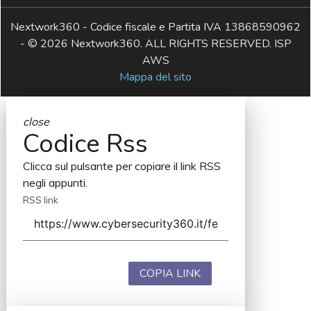
Nextwork360 - Codice fiscale e Partita IVA 13868590962
- © 2026 Nextwork360. ALL RIGHTS RESERVED. ISP
AWS
Mappa del sito
close
Codice Rss
Clicca sul pulsante per copiare il link RSS
negli appunti.
RSS link
COPIA LINK