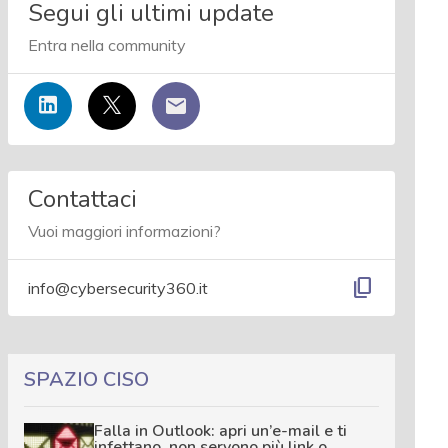
Segui gli ultimi update
Entra nella community
Contattaci
Vuoi maggiori informazioni?
content_copy
info@cybersecurity360.it
SPAZIO CISO
Falla in Outlook: apri un’e-mail e ti
infettano, non servono più link o