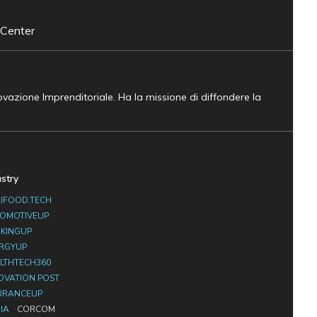
 Center
novazione Imprenditoriale. Ha la missione di diffondere la
ustry
IFOOD.TECH
OMOTIVEUP
KINGUP
RGYUP
LTHTECH360
OVATION POST
URANCEUP
IA
CORCOM