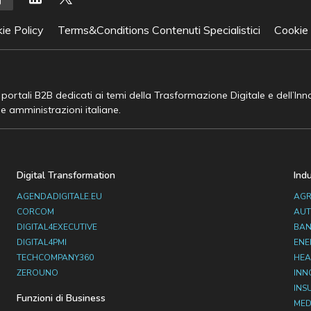
ie Policy
Terms&Conditions Contenuti Specialistici
Cookie
e portali B2B dedicati ai temi della Trasformazione Digitale e dell’In
he amministrazioni italiane.
Digital Transformation
Ind
AGENDADIGITALE.EU
AGR
CORCOM
AUT
DIGITAL4EXECUTIVE
BAN
DIGITAL4PMI
ENE
TECHCOMPANY360
HEA
ZEROUNO
INN
INS
Funzioni di Business
MED