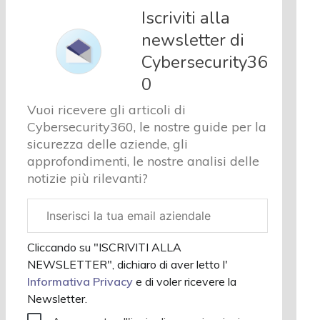
e analisi
Iscriviti alla
Cyber
newsletter di
sicurezza
Cybersecurity36
e privacy
Corsi
0
cybersecurity
Vuoi ricevere gli articoli di
Chi
Cybersecurity360, le nostre guide per la
siamo
sicurezza delle aziende, gli
approfondimenti, le nostre analisi delle
notizie più rilevanti?
Email
aziendale
Cliccando su "ISCRIVITI ALLA
NEWSLETTER", dichiaro di aver letto l'
Informativa Privacy
e di voler ricevere la
Newsletter.