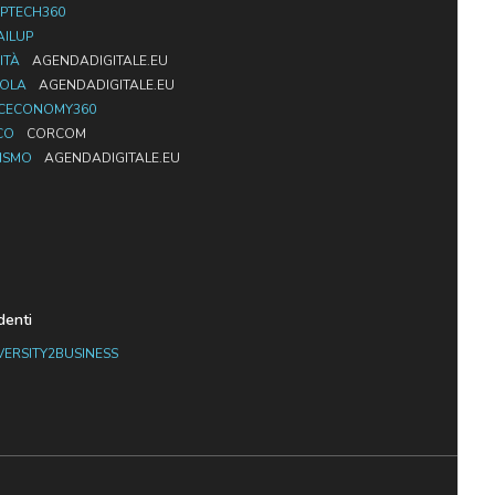
PTECH360
AILUP
ITÀ
AGENDADIGITALE.EU
UOLA
AGENDADIGITALE.EU
CECONOMY360
CO
CORCOM
ISMO
AGENDADIGITALE.EU
denti
VERSITY2BUSINESS