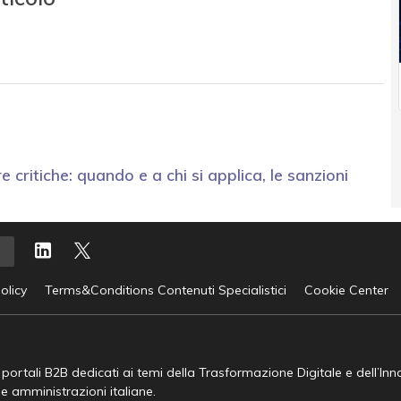
e critiche: quando e a chi si applica, le sanzioni
olicy
Terms&Conditions Contenuti Specialistici
Cookie Center
e portali B2B dedicati ai temi della Trasformazione Digitale e dell’In
he amministrazioni italiane.