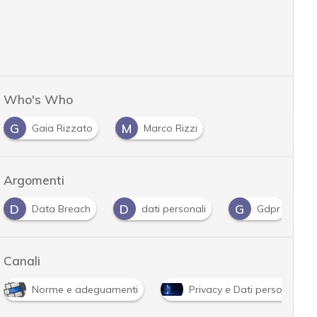
Who's Who
G
M
Gaia Rizzato
Marco Rizzi
Argomenti
D
D
G
Data Breach
dati personali
Gdpr
Canali
Norme e adeguamenti
Privacy e Dati personali