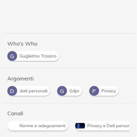
Who's Who
G
Guglielmo Troiano
Argomenti
D
G
P
dati personali
Gdpr
Privacy
Canali
Norme e adeguamenti
Privacy e Dati personali