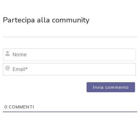
Partecipa alla community
N
Em
0
COMMENTI