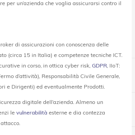
e per un’azienda che voglia assicurarsi contro il
roker di assicurazioni con conoscenza delle
to (circa 15 in Italia) e competenze tecniche ICT.
urative in corso, in ottica cyber risk,
GDPR
, IIoT:
ermo d’attività), Responsabilità Civile Generale,
i e Dirigenti) ed eventualmente Prodotti.
sicurezza digitale dell’azienda. Almeno un
enzi le
vulnerabilità
esterne e dia contezza
C
cyber insurance
attacco.