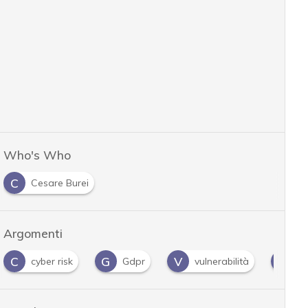
Who's Who
C
Cesare Burei
Argomenti
C
G
V
V
cyber risk
Gdpr
vulnerabilità
Vu