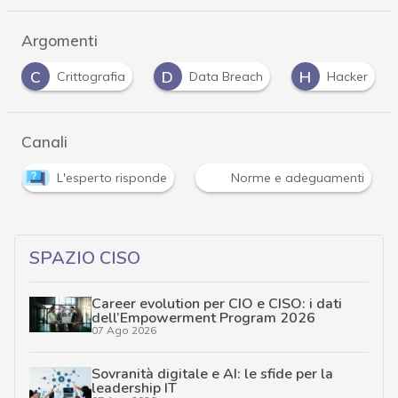
Argomenti
D
H
P
Crittografia
Data Breach
Hacker
pa
Canali
esperto risponde
Norme e adeguamenti
Privacy
SPAZIO CISO
Career evolution per CIO e CISO: i dati
dell’Empowerment Program 2026
07 Ago 2026
Sovranità digitale e AI: le sfide per la
leadership IT