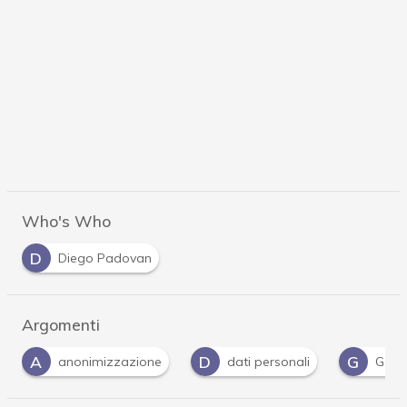
Who's Who
D
Diego Padovan
Argomenti
D
G
P
onimizzazione
dati personali
Gdpr
Pr