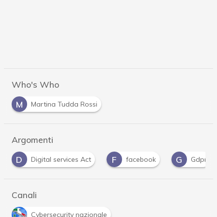
Who's Who
M
Martina Tudda Rossi
Argomenti
F
G
P
S
facebook
Gdpr
Privacy
Serv
Canali
Cybersecurity nazionale