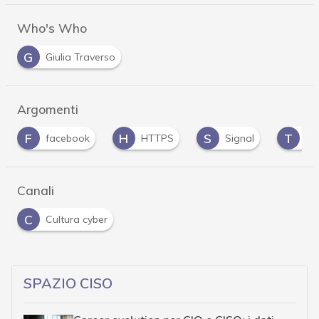
Who's Who
G
Giulia Traverso
Argomenti
H
S
T
acebook
HTTPS
Signal
TLS/SSL
Canali
C
Cultura cyber
SPAZIO CISO