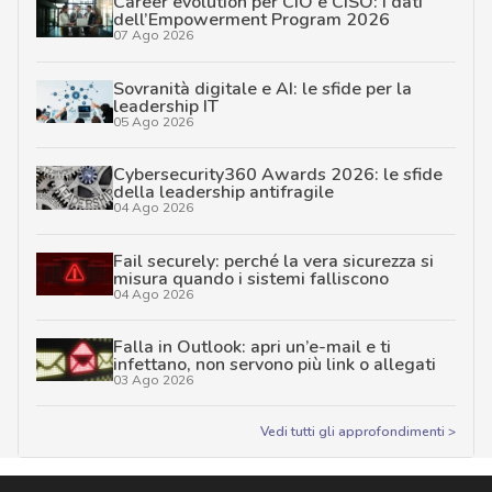
Career evolution per CIO e CISO: i dati
dell’Empowerment Program 2026
07 Ago 2026
Sovranità digitale e AI: le sfide per la
leadership IT
05 Ago 2026
Cybersecurity360 Awards 2026: le sfide
della leadership antifragile
04 Ago 2026
Fail securely: perché la vera sicurezza si
misura quando i sistemi falliscono
04 Ago 2026
Falla in Outlook: apri un’e-mail e ti
infettano, non servono più link o allegati
03 Ago 2026
Vedi tutti gli approfondimenti >