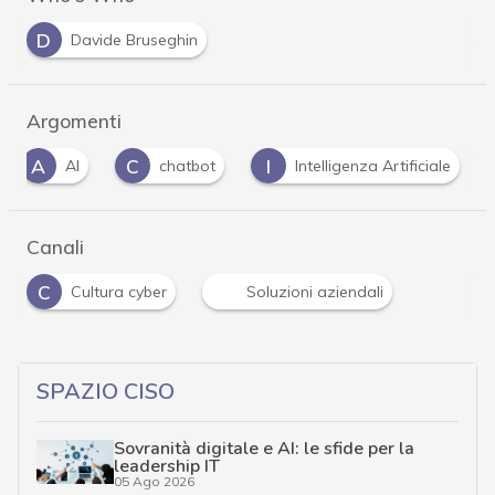
D
Davide Bruseghin
Argomenti
A
C
I
AI
chatbot
Intelligenza Artificiale
Canali
C
Cultura cyber
Soluzioni aziendali
SPAZIO CISO
Sovranità digitale e AI: le sfide per la
leadership IT
05 Ago 2026