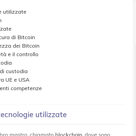
e utilizzate
n
nzate
cura di Bitcoin
rezza dei Bitcoin
tà e il controllo
todia
 di custodia
tra UE e USA
erenti competenze
tecnologie utilizzate
libro mastro, chiamato
blockchain
, dove sono