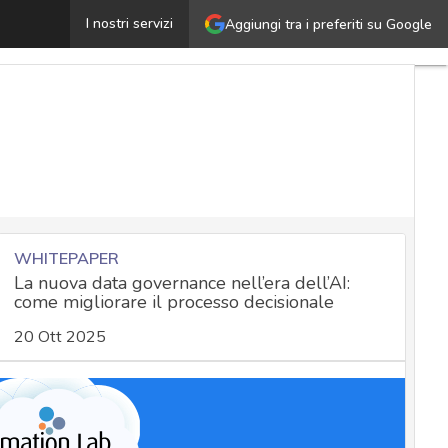
a custodia sicura di Bitcoin: aspetti tecnologici, funzion
I nostri servizi
Aggiungi tra i preferiti su Google
WHITEPAPER
La nuova data governance nell’era dell’AI:
come migliorare il processo decisionale
20 Ott 2025