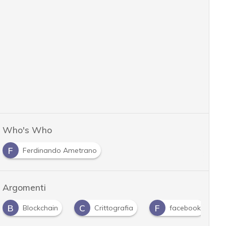
Who's Who
F
Ferdinando Ametrano
Argomenti
B
C
F
Blockchain
Crittografia
facebook