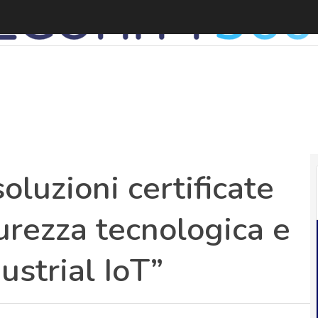
I
oluzioni certificate
curezza tecnologica e
ustrial IoT”