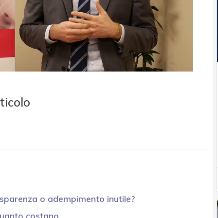
ticolo
trasparenza o adempimento inutile?
 quanto costano