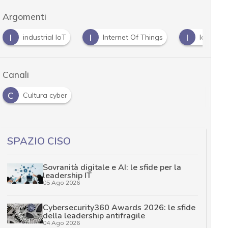
Argomenti
I
I
I
industrial IoT
Internet Of Things
Iot
Canali
C
Cultura cyber
SPAZIO CISO
Sovranità digitale e AI: le sfide per la
leadership IT
05 Ago 2026
Cybersecurity360 Awards 2026: le sfide
della leadership antifragile
04 Ago 2026