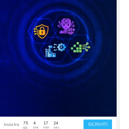
75
4
17
23
ISCRIVITI
Inizia tra