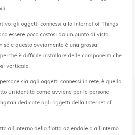
li.
D
direttiva NIS
ivo: gli oggetti connessi alla Internet of Things
no essere poco costosi da un punto di vista
con sé e questo ovviamente è una grossa
perché è difficile installare delle componenti che
ì verticale.
ersone sia agli oggetti connessi in rete, è quello
getto un’identità come avviene per le persone
digitali dedicate agli oggetti della Internet of
tto all’interno della flotta aziendale o all’interno