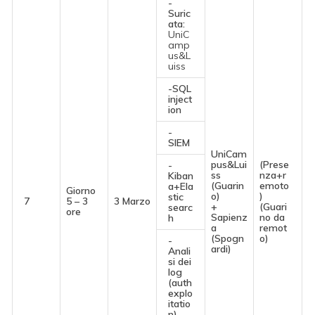
-
Suric
ata:
UniC
amp
us&L
uiss
-SQL
inject
ion
-
SIEM
UniCam
pus&Lui
(Prese
-
ss
nza+r
Kiban
(Guarin
emoto
a+Ela
Giorno
o)
)
stic
7
5 – 3
3 Marzo
+
(Guari
searc
ore
Sapienz
no da
h
a
remot
(Spogn
o)
-
ardi)
Anali
si dei
log
(auth
explo
itatio
n)