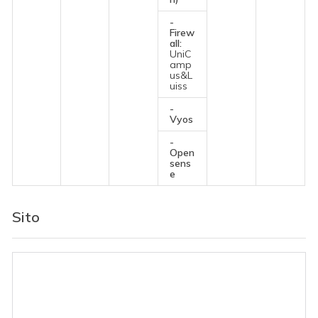
-
Firew
all:
UniC
amp
us&L
uiss
-
Vyos
-
Open
sens
e
Sito