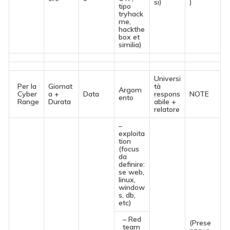
si)
)
tipo
tryhack
me,
hackthe
box et
similia)
Universi
Per la
Giornat
tà
Argom
Cyber
a +
Data
respons
NOTE
ento
Range
Durata
abile +
relatore
–
exploita
tion
(focus
da
definire:
se web,
linux,
window
s, db,
etc)
– Red
(Prese
team