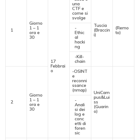
una
CTF e
come si
svolge
Giorno
Tuscia
1 – 1
-
(Remo
1
(Braccin
ora e
Ethic
to)
i)
30
al
hacki
ng
-Kill-
17
chain
Febbrai
o
-OSINT
e
reconni
ssance
(nmap)
UniCam
Giorno
pus&Lui
1 – 1
-
2
ss
ora e
Anali
(Guarin
30
si dei
o)
log e
conc
etti di
foren
sic