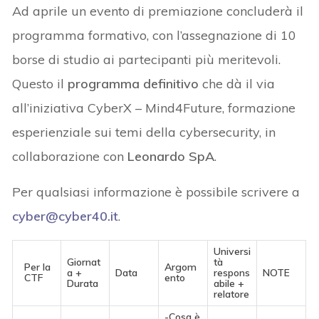
Ad aprile un evento di premiazione concluderà il
programma formativo, con l’assegnazione di 10
borse di studio ai partecipanti più meritevoli.
Questo il
programma definitivo
che dà il via
all’iniziativa CyberX – Mind4Future, formazione
esperienziale sui temi della cybersecurity, in
collaborazione con
Leonardo SpA
.
Per qualsiasi informazione è possibile scrivere a
cyber@cyber40.it
.
Universi
Giornat
tà
Per la
Argom
a +
Data
respons
NOTE
CTF
ento
Durata
abile +
relatore
-Cosa è