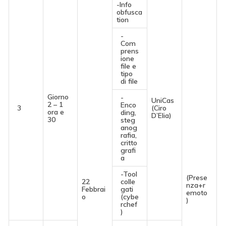
-Info
obfusca
tion
-
Com
prens
ione
file e
tipo
di file
Giorno
-
UniCas
2 – 1
Enco
3
(Ciro
ora e
ding,
D’Elia)
30
steg
anog
rafia,
critto
grafi
a
-Tool
(Prese
22
colle
nza+r
Febbrai
gati
emoto
o
(cybe
)
rchef
)