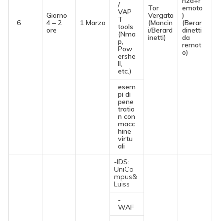
nza+r
/
Tor
emoto
VAP
Giorno
Vergata
)
T
6
4 – 2
1 Marzo
(Mancin
(Berar
tools
ore
i/Berard
dinetti
(Nma
inetti)
da
p,
remot
Pow
o)
ershe
ll,
etc.)
esem
pi di
pene
tratio
n con
macc
hine
virtu
ali
-IDS:
UniCa
mpus&
Luiss
-
WAF