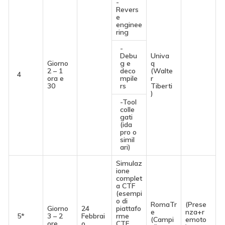
-
Revers
e
enginee
ring
-
Debu
Univa
Giorno
g e
q
2 – 1
deco
(Walte
4
ora e
mpile
r
30
rs
Tiberti
)
-Tool
colle
gati
(ida
pro o
simil
ari)
Simulaz
ione
complet
a CTF
(esempi
o di
RomaTr
(Prese
Giorno
24
piattafo
e
nza+r
5*
3 – 2
Febbrai
rme
(Campi
emoto
ore
o
CTF,