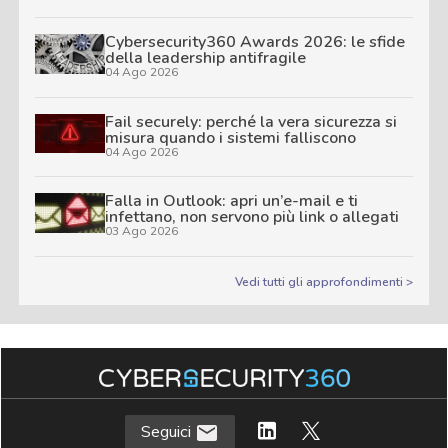
Cybersecurity360 Awards 2026: le sfide
della leadership antifragile
04 Ago 2026
Fail securely: perché la vera sicurezza si
misura quando i sistemi falliscono
04 Ago 2026
Falla in Outlook: apri un’e-mail e ti
infettano, non servono più link o allegati
03 Ago 2026
Vedi tutti gli approfondimenti >
Seguici