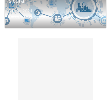
sicura
01 Mar 2024
di
Redazione Cybersecurity360.it
acy