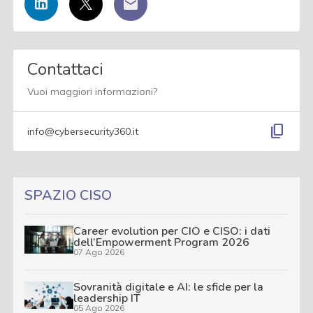
Contattaci
Vuoi maggiori informazioni?
content_copy
info@cybersecurity360.it
SPAZIO CISO
Career evolution per CIO e CISO: i dati
dell’Empowerment Program 2026
07 Ago 2026
Sovranità digitale e AI: le sfide per la
leadership IT
05 Ago 2026