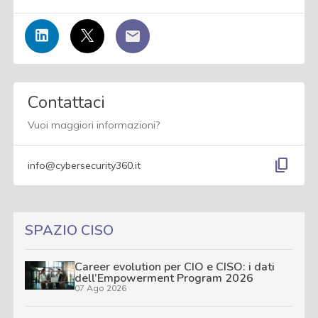
Contattaci
Vuoi maggiori informazioni?
content_copy
info@cybersecurity360.it
SPAZIO CISO
Career evolution per CIO e CISO: i dati
dell’Empowerment Program 2026
07 Ago 2026