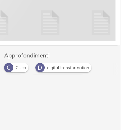
Approfondimenti
C
D
Cisco
digital transformation
H
W
HR
workforce experience