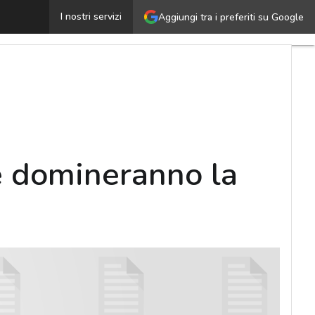
Workforce Experience 2020: 6 trend che domineranno la
I nostri servizi
Aggiungi tra i preferiti su Google
e domineranno la