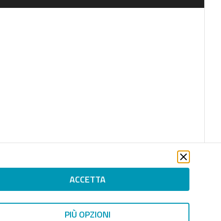
ACCETTA
file_download
PIÙ OPZIONI