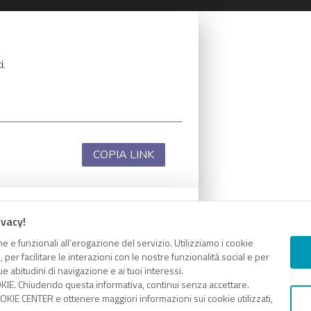
i.
COPIA LINK
ivacy!
i.
e e funzionali all’erogazione del servizio. Utilizziamo i cookie
er facilitare le interazioni con le nostre funzionalità social e per
e abitudini di navigazione e ai tuoi interessi.
KIE. Chiudendo questa informativa, continui senza accettare.
KIE CENTER e ottenere maggiori informazioni sui cookie utilizzati,