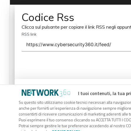
Codice Rss
Clicca sul pulsante per copiare il link RSS negli appunt
RSS link
Codice Rss
I tuoi contenuti, la tua pr
Clicca sul pulsante per copiare il link RSS negli appunt
Su questo sito utilizziamo cookie tecnici necessari alla navigazion
anche per fornirti un’esperienza di navigazione sempre migliore, p
RSS link
consentirti di ricevere comunicazioni di marketing aderenti alle tu
Puoi esprimere il tuo consenso cliccando su ACCETTA TUTTI I COO
Potrai sempre gestire le tue preferenze accedendo al nostro COO