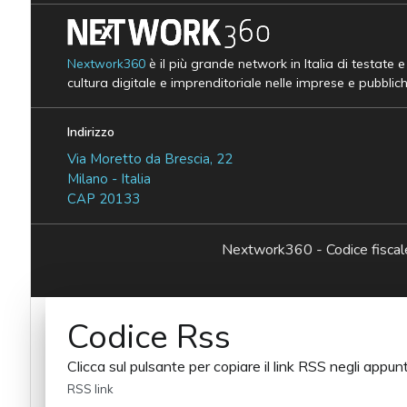
Nextwork360
è il più grande network in Italia di testate 
cultura digitale e imprenditoriale nelle imprese e pubblic
Indirizzo
Via Moretto da Brescia, 22
Milano - Italia
CAP 20133
Nextwork360 - Codice fisc
Codice Rss
Clicca sul pulsante per copiare il link RSS negli appunt
RSS link