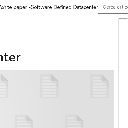
White paper -Software Defined Datacenter
Ultimi
articoli
Cybersecurity
Nazionale
Malware
e
attacchi
nter
Norme e
adeguamenti
Soluzioni
aziendali
Cultura
cyber
News,
attualità