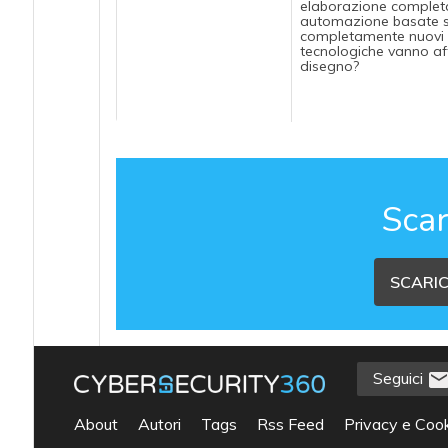
elaborazione completa
automazione basate su p
completamente nuovi di 
tecnologiche vanno affr
disegno?
Scar
SCARIC
Seguici
About
Autori
Tags
Rss Feed
Privacy e Cook