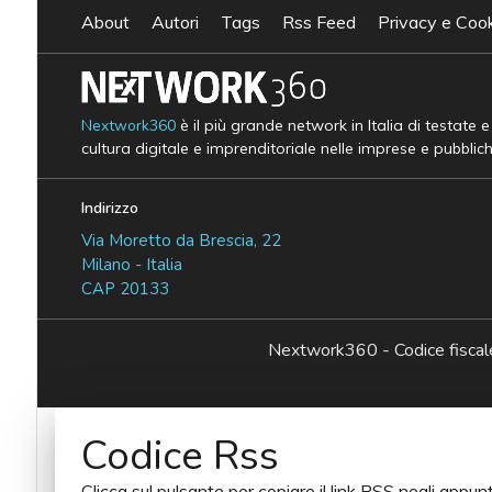
About
Autori
Tags
Rss Feed
Privacy e Cook
Nextwork360
è il più grande network in Italia di testate 
cultura digitale e imprenditoriale nelle imprese e pubblic
Indirizzo
Via Moretto da Brescia, 22
Milano - Italia
CAP 20133
Nextwork360 - Codice fisc
Codice Rss
Clicca sul pulsante per copiare il link RSS negli appunt