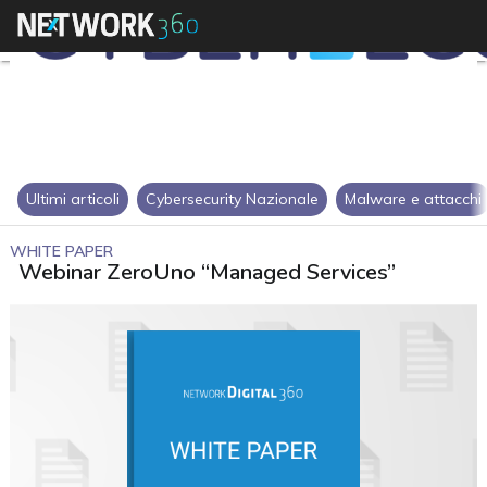
Ultimi articoli
Cybersecurity Nazionale
Malware e attacchi
WHITE PAPER
Webinar ZeroUno “Managed Services”