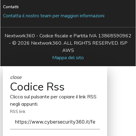
Contatti
Contatta il nostro team per maggiori informazioni
Nextwork360 - Codice fiscale e Partita IVA 13868590962
- © 2026 Nextwork360. ALL RIGHTS RESERVED. ISP
AWS
Mappa del sito
close
Codice Rss
Clicca sul pulsante per copiare il link RSS
negli appunti.
RSS link