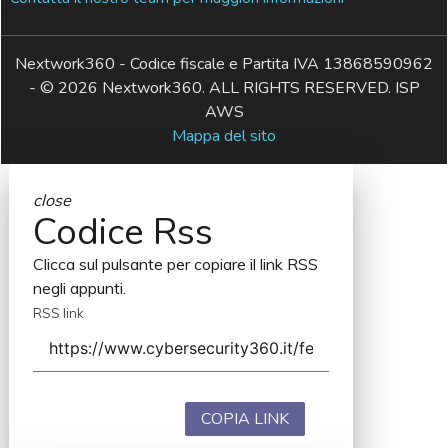
Nextwork360 - Codice fiscale e Partita IVA 13868590962
- © 2026 Nextwork360. ALL RIGHTS RESERVED. ISP
AWS
Mappa del sito
close
Codice Rss
Clicca sul pulsante per copiare il link RSS
negli appunti.
RSS link
COPIA LINK