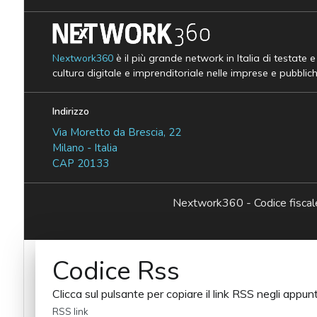
Nextwork360
è il più grande network in Italia di testate 
cultura digitale e imprenditoriale nelle imprese e pubblic
Indirizzo
Via Moretto da Brescia, 22
Milano - Italia
CAP 20133
Nextwork360 - Codice fisc
Codice Rss
Clicca sul pulsante per copiare il link RSS negli appunt
RSS link