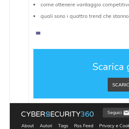
come ottenere vantaggio competitivo
quali sono i quattro trend che stann
Scarica 
SCARIC
Seguici
About
Autori
Tags
Rss Feed
Privacy e Cook