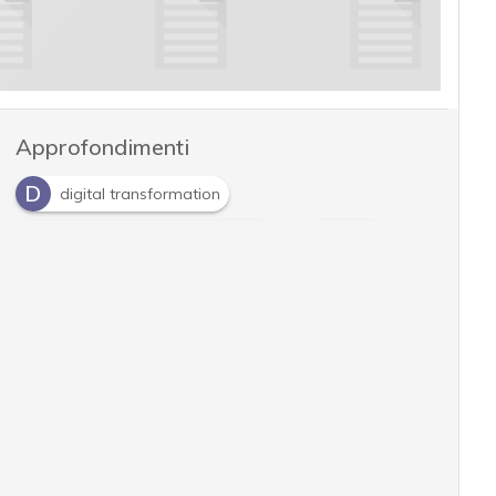
Approfondimenti
D
digital transformation
E
E
Enterprise resource planning
ERP