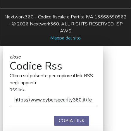
Nextwork360 - Codice fiscale e Partita IVA 13868590962
- © 2026 Nextwork360. ALL RIGHTS RESERVED. ISP
AWS
Mappa del sito
close
Codice Rss
Clicca sul pulsante per copiare il link RSS
negli appunti.
RSS link
COPIA LINK