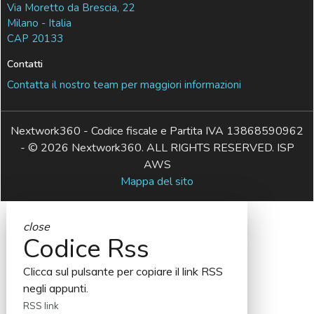
Via Moretto da Brescia, 22
Milano - Italia
CAP 20133
Contatti
Contatta il nostro team per maggiori informazioni
Nextwork360 - Codice fiscale e Partita IVA 13868590962
- © 2026 Nextwork360. ALL RIGHTS RESERVED. ISP
AWS
Mappa del sito
close
Codice Rss
Clicca sul pulsante per copiare il link RSS
negli appunti.
RSS link