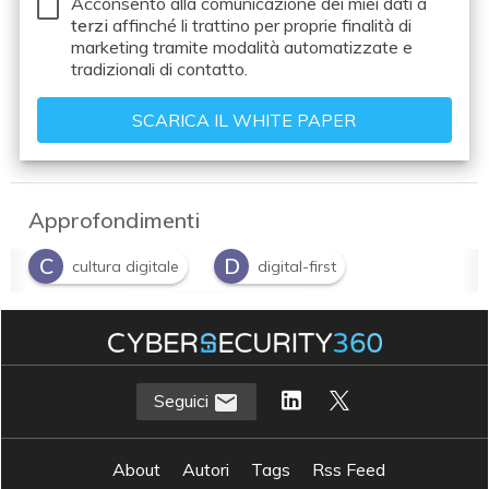
Acconsento alla comunicazione dei miei dati a
terzi
affinché li trattino per proprie finalità di
marketing tramite modalità automatizzate e
tradizionali di contatto.
Approfondimenti
C
D
cultura digitale
digital-first
H
R
HR tech
risorse umane
Seguici
About
Autori
Tags
Rss Feed