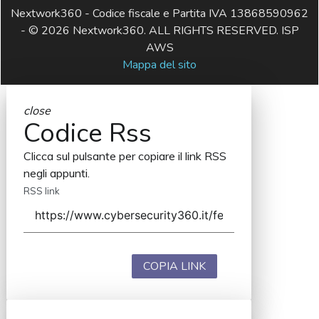
Nextwork360 - Codice fiscale e Partita IVA 13868590962
- © 2026 Nextwork360. ALL RIGHTS RESERVED. ISP
AWS
Mappa del sito
close
Codice Rss
Clicca sul pulsante per copiare il link RSS
negli appunti.
RSS link
COPIA LINK