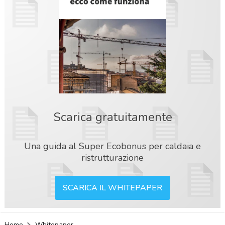
Scarica gratuitamente
Una guida al Super Ecobonus per caldaia e
ristrutturazione
SCARICA IL WHITEPAPER
acy
Home
Whitepaper