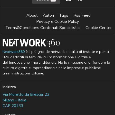
About
Autori
Tags
Rss Feed
Privacy e Cookie Policy
Terms&Conditions Contenuti Specialistici
Cookie Center
Nextwork360
è il più grande network in Italia di testate e portali
B2B dedicati ai temi della Trasformazione Digitale e
dell’Innovazione Imprenditoriale. Ha la missione di diffondere la
cultura digitale e imprenditoriale nelle imprese e pubbliche
amministrazioni italiane.
Indirizzo
Via Moretto da Brescia, 22
Milano - Italia
CAP 20133