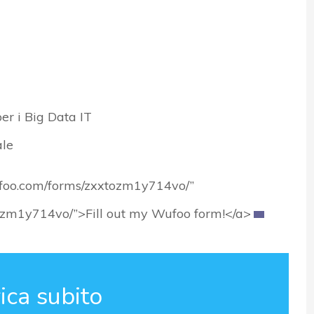
er i Big Data IT
ale
wufoo.com/forms/zxxtozm1y714vo/”
tozm1y714vo/”>Fill out my Wufoo form!</a>
ica subito