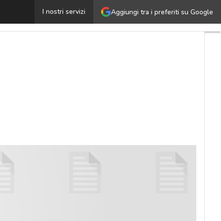
Un nuovo modo per gestire i Big Data
I nostri servizi
Aggiungi tra i preferiti su Google
Ultimi
articoli
Cybersecurity
Nazionale
Malware
e
attacchi
Norme e
adeguamenti
Soluzioni
aziendali
Cultura
cyber
News,
attualità