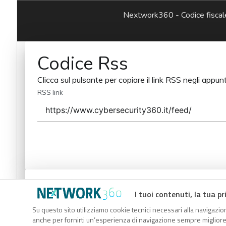
Nextwork360 - Codice fisc
Codice Rss
Clicca sul pulsante per copiare il link RSS negli appunt
RSS link
Codice Rss
I tuoi contenuti, la tua pr
Clicca sul pulsante per copiare il link RSS negli appunt
Su questo sito utilizziamo cookie tecnici necessari alla navigazion
anche per fornirti un’esperienza di navigazione sempre migliore, p
RSS link