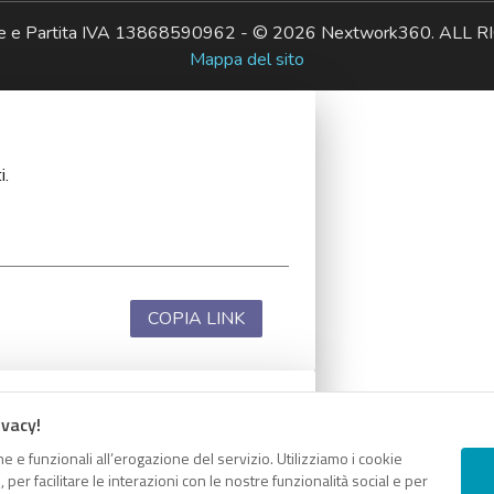
ale e Partita IVA 13868590962 - © 2026 Nextwork360. AL
Mappa del sito
i.
COPIA LINK
ivacy!
i.
e e funzionali all’erogazione del servizio. Utilizziamo i cookie
er facilitare le interazioni con le nostre funzionalità social e per